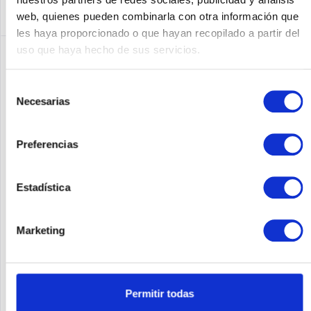
web, quienes pueden combinarla con otra información que
les haya proporcionado o que hayan recopilado a partir del
uso que haya hecho de sus servicios.
Selección
Necesarias
de
consentimiento
Preferencias
Estadística
EATON 5P650IG2
Eaton 5P 650i - Gen 2 - USV - Wechselstrom 200-240 V - 650 VA
Marketing
- ventilgeregelte Bleisäure (VRLA) - 9 Ah - RS-232, USB -
Ausgangsanschlüsse: 4
Contenido
1
399,17 €
Permitir todas