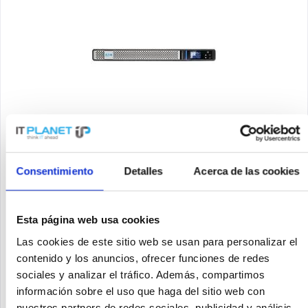
EATON 5P1550IRNG2
Eaton 5P 1550iR - Gen 2 - USV (Rack - einbaufähig) -
Wechselstrom 200/208/220/230/240 V - 1350 Watt - 1550 VA - 1-
Consentimiento
Detalles
Acerca de las cookies
phasig - 9 Ah - RS-232, USB - Ausgangsanschlüsse: 6 - 1U - 48.3
cm (19") - Schwarz/Silber - mit Network Card-MS
Contenido
1
Esta página web usa cookies
1.154,23 €
Las cookies de este sitio web se usan para personalizar el
Recordar
contenido y los anuncios, ofrecer funciones de redes
sociales y analizar el tráfico. Además, compartimos
DETALLES
información sobre el uso que haga del sitio web con
nuestros partners de redes sociales, publicidad y análisis