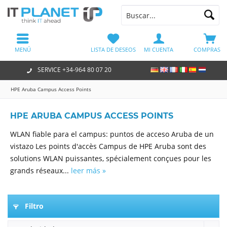
MENÚ
LISTA DE DESEOS
MI CUENTA
COMPRAS
SERVICE +34-964 80 07 20
HPE Aruba Campus Access Points
HPE ARUBA CAMPUS ACCESS POINTS
WLAN fiable para el campus: puntos de acceso Aruba de un
vistazo Les points d'accès Campus de HPE Aruba sont des
solutions WLAN puissantes, spécialement conçues pour les
grands réseaux...
leer más »
Filtro