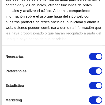
contenido y los anuncios, ofrecer funciones de redes
sociales y analizar el tráfico. Además, compartimos
información sobre el uso que haga del sitio web con
nuestros partners de redes sociales, publicidad y análisis
web, quienes pueden combinarla con otra información que
les haya proporcionado o que hayan recopilado a partir del
uso que haya hecho de sus servicios.
Selección
Necesarias
de
consentimiento
HPE - ARUBA R2H22A
Preferencias
Access Point Allgemein Maximale Datenübertragungsrate 1774
Mbit/s Maximale Datenübertragungsrate (2,4 GHz) 574 Mbit/s
Estadística
2,4 GHz Ja Maximale Datenübertragungsrate (5 GHz) 1200
Mbit/s 5 GHz Ja Unterstützte Sicherheitsalgorithmen WPA3,
WPA,...
Contenido
1
Marketing
272,50 €