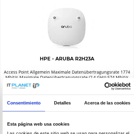
HPE - ARUBA R2H23A
Access Point Allgemein Maximale Datenübertragungsrate 1774
Mbit/s Maximale Datenübertragungsrate (2,4 GHz) 574 Mbit/s
2,4 GHz Ja Maximale Datenübertragungsrate (5 GHz) 1200
Mbit/s 5 GHz Ja Unterstützte Sicherheitsalgorithmen WPA3,
WPA,...
Contenido
1
795,00 €
Consentimiento
Detalles
Acerca de las cookies
Recordar
Esta página web usa cookies
DETALLES
Las cookies de este sitio web se usan para personalizar el