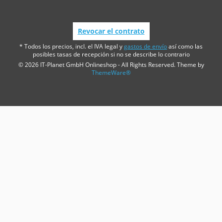
Revocar el contrato
* Todos los precios, incl. el IVA legal y
gastos de envío
así como las
posibles tasas de recepción si no se describe lo contrario
© 2026 IT-Planet GmbH Onlineshop - All Rights Reserved. Theme by
ThemeWare®