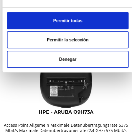
Recordar
Permitir todas
DETALLES
Permitir la selección
Denegar
HPE - ARUBA Q9H73A
Access Point Allgemein Maximale Datenübertragungsrate 5375
Mbit/s Maximale Datenübertragungsrate (2,4 GHz) 575 Mbit/s