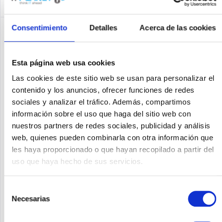
Consentimiento
Detalles
Acerca de las cookies
Esta página web usa cookies
Las cookies de este sitio web se usan para personalizar el
contenido y los anuncios, ofrecer funciones de redes
sociales y analizar el tráfico. Además, compartimos
información sobre el uso que haga del sitio web con
nuestros partners de redes sociales, publicidad y análisis
HP J9801A
web, quienes pueden combinarla con otra información que
les haya proporcionado o que hayan recopilado a partir del
Die Geräte der HP 1810 Switch-Serie sind intelligent verwaltete
Gigabit Ethernet- und Fast Ethernet-Layer 2-Switches mit
uso que haya hecho de sus servicios.
fester Konfiguration und eignen sich ideal für kleine
Unternehmen, die Wert auf eine einfach verwaltbare Lösung
mit...
Selección
Contenido
1
Necesarias
de
Precio a petición
consentimiento