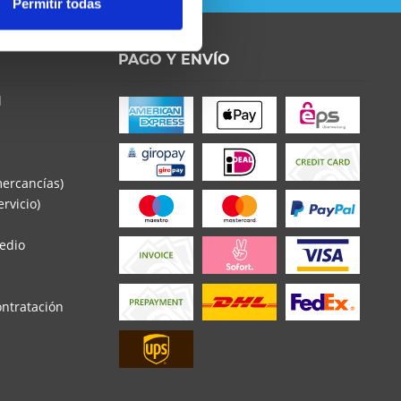
Permitir todas
PAGO Y ENVÍO
d
mercancías)
rvicio)
edio
ontratación