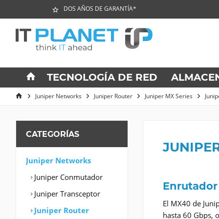
DOS AÑOS DE GARANTÍA*
TECNOLOGÍA DE RED
ALMACE
Juniper Networks
Juniper Router
Juniper MX Series
Juni
CATEGORÍAS
JUNIPE
Juniper Networks
Juniper Conmutador
Enrutador
Juniper Transceptor
El MX40 de Junip
Juniper Router
hasta 60 Gbps, o