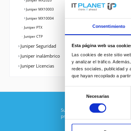
Juniper MX2020
Juniper MX10003
Juniper MX10004
Consentimiento
Juniper PTX
Juniper CTP
Juniper Seguridad
Esta página web usa cookie
Las cookies de este sitio we
Juniper inalámbrico
y analizar el tráfico. Ademá
Juniper Licencias
redes sociales, publicidad y
que hayan recopilado a parti
Selección
Necesarias
de
consentimiento
Suscríbase al boletín gratuito y no
promoción de IT-Planet.