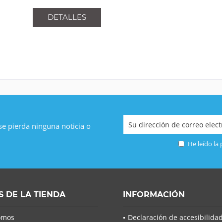
DETALLES
 se pierda ninguna noticia o
He leído la
S DE LA TIENDA
INFORMACIÓN
omos
Declaración de accesibilida