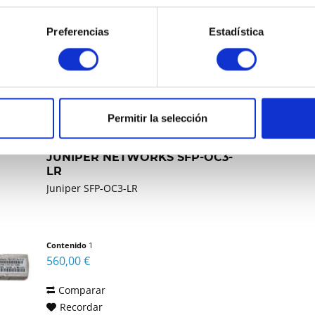
Comparar
Preferencias
Estadística
Recordar
DETALLES
Permitir la selección
JUNIPER NETWORKS SFP-OC3-
LR
Juniper SFP-OC3-LR
Contenido
1
560,00 €
Comparar
Recordar