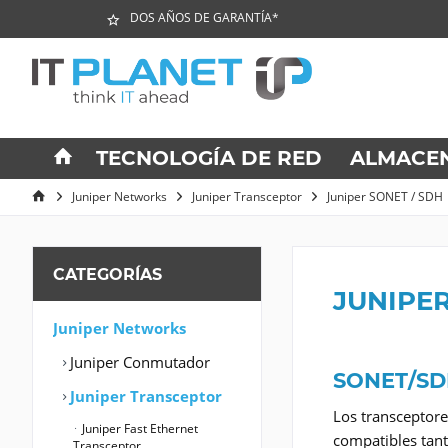
DOS AÑOS DE GARANTÍA*
TECNOLOGÍA DE RED
ALMACE
Juniper Networks
Juniper Transceptor
Juniper SONET / SDH
CATEGORÍAS
JUNIPER
Juniper Networks
Juniper Conmutador
SONET/SDH
Juniper Transceptor
Los transceptore
Juniper Fast Ethernet
compatibles tant
Transceptor