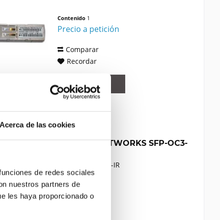
Contenido
1
Precio a petición
Comparar
Recordar
DETALLES
Acerca de las cookies
JUNIPER NETWORKS SFP-OC3-
IR
Juniper SFP-OC3-IR
 funciones de redes sociales
con nuestros partners de
ue les haya proporcionado o
Contenido
1
125,00 €