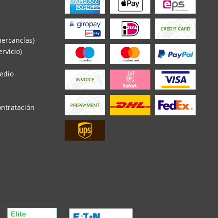
mercancías)
rvicio)
edio
ontratación