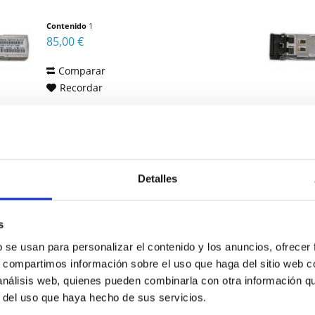
Contenido
1
85,00 €
Comparar
Recordar
DETALLES
Detalles
JUNIPER NETWORKS SFP-
OC12-SR
s
Juniper SFP-OC12-SR
b se usan para personalizar el contenido y los anuncios, ofrecer
s, compartimos información sobre el uso que haga del sitio web 
 análisis web, quienes pueden combinarla con otra información q
Contenido
1
r del uso que haya hecho de sus servicios.
175,00 €