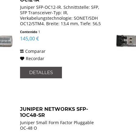
Juniper SFP-OC12-IR. Schnittstelle: SFP,
SFP Transceiver-Typ: IR,
Verkabelungstechnologie: SONET/SDH
OC12/STM4. Breite: 13,4 mm, Tiefe: 56,5
mm, Höhe: 8,5 mm. Zertifizierung: MSA
Contenido
1
145,00 €
Comparar
Recordar
DETALLES
JUNIPER NETWORKS SFP-
1OC48-SR
Juniper Small Form Factor Pluggable
OC-48 O