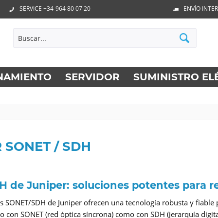
SERVICE +34-964 80 07 20
ENVÍO INTE
NAMIENTO
SERVIDOR
SUMINISTRO EL
 SONET / SDH
 de Juniper: soluciones potentes para r
s SONET/SDH de Juniper ofrecen una tecnología robusta y fiable p
o con SONET (red óptica síncrona) como con SDH (jerarquía digital