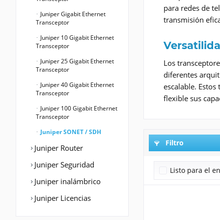
para redes de te
Juniper Gigabit Ethernet
transmisión efic
Transceptor
Juniper 10 Gigabit Ethernet
Versatilid
Transceptor
Juniper 25 Gigabit Ethernet
Los transceptore
Transceptor
diferentes arqui
Juniper 40 Gigabit Ethernet
escalable. Esto
Transceptor
flexible sus cap
Juniper 100 Gigabit Ethernet
Transceptor
Juniper SONET / SDH
Filtro
Juniper Router
Juniper Seguridad
Listo para el e
Juniper inalámbrico
Juniper Licencias