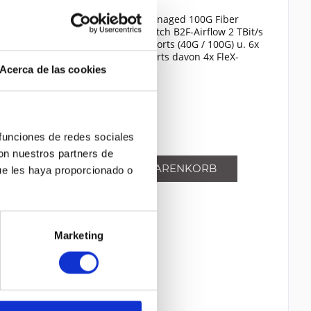
(61908)
Stackable L3-Managed 100G Fiber
Aggregation Switch B2F-Airflow 2 TBit/s
48x 25G SFP28-Ports (40G / 100G) u. 6x
100G QSFP28-Ports davon 4x FleX-
Stacking-Ports (1G / 10G / 25G) hot-
Acerca de las cookies
Contenido
1
swappable Lüfter (5x) & PSU 2. PSU opt.
27.816,08 €
LLW Rack Mount Rails
Comparar
Recordar
 funciones de redes sociales
con nuestros partners de
IN DEN
WARENKORB
ue les haya proporcionado o
Marketing