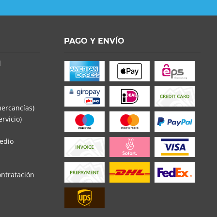
PAGO Y ENVÍO
d
mercancías)
rvicio)
edio
ontratación