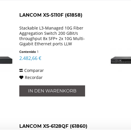
Lancom
LANCOM XS-5110F (61858)
Stackable L3-Managed 10G Fiber
Aggregation Switch 200 GBit/s
throughput 8x SFP+ 2x 10G Multi-
Gigabit Ethernet ports LLW
Contenido
1
2.482,66 €
Comparar
Recordar
IN DEN
WARENKORB
LANCOM XS-6128QF (61860)