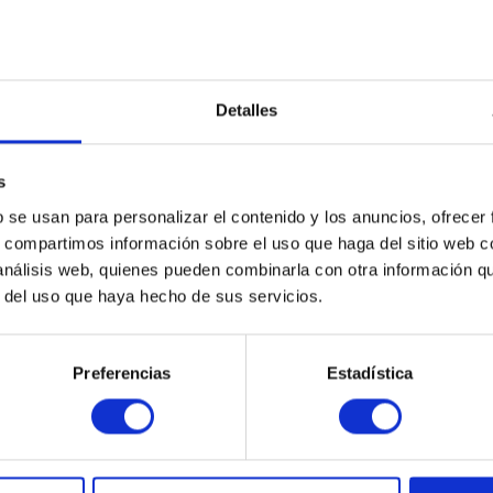
Stackable L3-Managed 10G Fiber
Aggregation Switch 1 TBit/s Durchsatz
bis zu 24x SFP+- incl. 4x Combo-Ports
(SFP+ / 10G mGbE) 4x SFP28/2x QSFP+
FleX-Ports 4x SFP-DD (50G) -Ports hot-
Detalles
Contenido
1
swappable Lüfter & PSU 2. PSU opt.
Precio a petición
LLW Rack Mount Rails
s
Comparar
Recordar
b se usan para personalizar el contenido y los anuncios, ofrecer
s, compartimos información sobre el uso que haga del sitio web 
DETALLES
 análisis web, quienes pueden combinarla con otra información q
r del uso que haya hecho de sus servicios.
Preferencias
Estadística
LANCOM YS-7154CF-F2B
(61907)
Stackable L3-Managed 100G Fiber
Aggregation Switch F2B-Airflow 2 TBit/s
48x 25G SFP28-Ports (40G / 100G) u. 6x