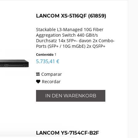
LANCOM XS-5116QF (61859)
Stackable L3-Managed 10G Fiber
Aggregation Switch 440 GBit/s
Durchsatz 14x SFP+- davon 2x Combo-
Ports (SFP+ / 10G mGbE) 2x QSFP+
Uplink-/Stacking-Ports hot-swappable
Contenido
1
PSU 2. PSU opt. LLW Rack Mount Rails
5.735,41 €
Comparar
Recordar
IN DEN
WARENKORB
LANCOM YS-7154CF-B2F