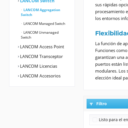
LANCOM Switch
sus rápidas opci
LANCOM Aggregation
procesamiento ef
Switch
los entornos in
LANCOM Managed Switch
Flexibilid
LANCOM Unmanaged
Switch
La función de api
LANCOM Access Point
Funciones como V
LANCOM Transceptor
garantizan una a
puertos están li
LANCOM Licencias
modulares. Los 
LANCOM Accesorios
elección ideal p
Filtro
Listo para el e