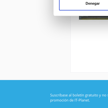
Denegar
Suscríbase al boletín gratuito y no
promoción de IT-Planet.