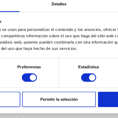
Contenido
1
Detalles
28.999,00 €
Comparar
s
Recordar
b se usan para personalizar el contenido y los anuncios, ofrecer
s, compartimos información sobre el uso que haga del sitio web 
DETALLES
 análisis web, quienes pueden combinarla con otra información q
r del uso que haya hecho de sus servicios.
Preferencias
Estadística
MELLANOX MSN4700-WS2R
Conmutador Ethernet abierto de 400
GbE basado en Mellanox Spectrum-3
con 32 puertos Onyx QSFPDD 2
conmutadores de alimentación -
Permitir la selección
Ethernet - Gestionado - Módulo de rack
Contenido
1
- 1 U
Precio a petición