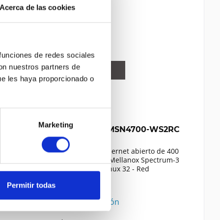
Contenido
1
Acerca de las cookies
31.450,00 €
Comparar
Recordar
 funciones de redes sociales
con nuestros partners de
DETALLES
ue les haya proporcionado o
Marketing
MELLANOX MSN4700-WS2RC
Conmutador Ethernet abierto de 400
GbE basado en Mellanox Spectrum-3
con Cumulus Linux 32 - Red
Permitir todas
Contenido
1
Precio a petición