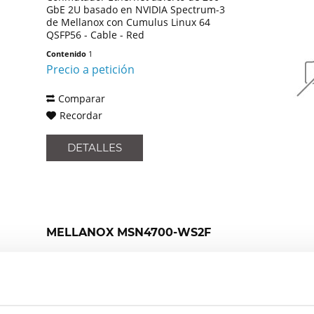
GbE 2U basado en NVIDIA Spectrum-3
de Mellanox con Cumulus Linux 64
QSFP56 - Cable - Red
Contenido
1
Precio a petición
Comparar
Recordar
DETALLES
MELLANOX MSN4700-WS2F
Conmutador Ethernet abierto de 400
GbE basado en Mellanox Spectrum-3
con 32 puertos Cumulus Linux QSFPDD
- Conmutador - Ethernet - 1 U