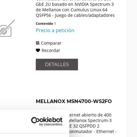
GbE 2U basado en NVIDIA Spectrum-3
de Mellanox con Cumulus Linux 64
QSFP56 - Juego de cables/adaptadores
- Red
Contenido
1
Precio a petición
Comparar
Recordar
DETALLES
MELLANOX MSN4700-WS2FO
Conmutador Ethernet abierto de 400
GbE basado en Mellanox Spectrum-3
con puertos ONIE 32 QSFPDD 2
Alimentación - Conmutador - Ethernet -
Gestionado - Módulo de rack - 1 U