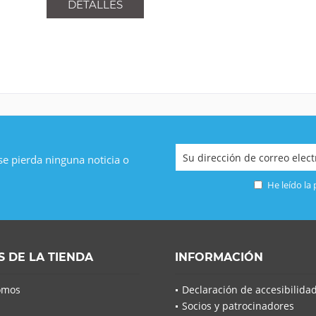
DETALLES
 se pierda ninguna noticia o
He leído la
S DE LA TIENDA
INFORMACIÓN
omos
Declaración de accesibilida
Socios y patrocinadores