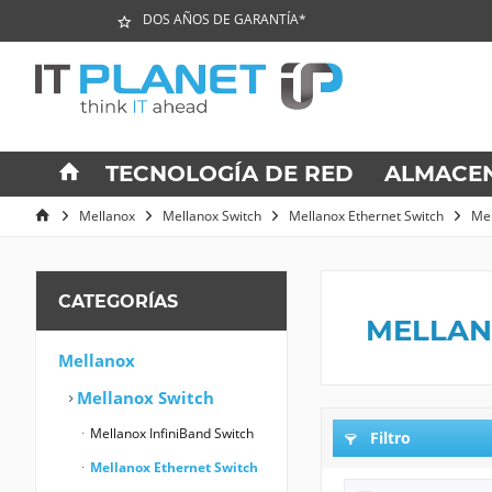
DOS AÑOS DE GARANTÍA*
TECNOLOGÍA DE RED
ALMACE
Mellanox
Mellanox Switch
Mellanox Ethernet Switch
Mel
CATEGORÍAS
MELLAN
Mellanox
Mellanox Switch
Mellanox InfiniBand Switch
Filtro
Mellanox Ethernet Switch