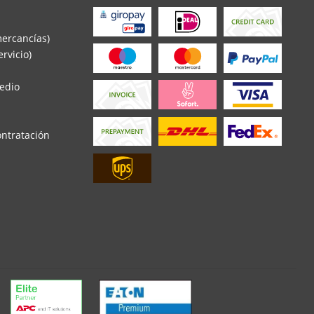
mercancías)
rvicio)
edio
ontratación