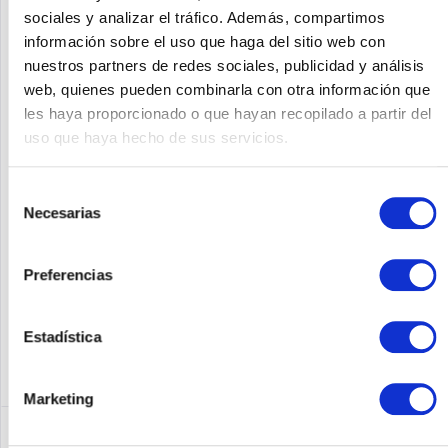
sociales y analizar el tráfico. Además, compartimos
información sobre el uso que haga del sitio web con
nuestros partners de redes sociales, publicidad y análisis
web, quienes pueden combinarla con otra información que
MELLANOX MMA1B00-C100D
les haya proporcionado o que hayan recopilado a partir del
Tecnologías Mellanox MMA1B00-C100D. Tipo de transceptor
uso que haya hecho de sus servicios.
SFP: Fibra óptica, Velocidad máxima de transferencia de datos:
100000 Mbps, Interfaz: QSFP. Color del producto: Plata.
Tensión de entrada: 3,6 V, Consumo de energía
Selección
(funcionamiento...
Necesarias
de
Contenido
1
175,00 €
consentimiento
Preferencias
Recordar
DETALLES
Estadística
Marketing