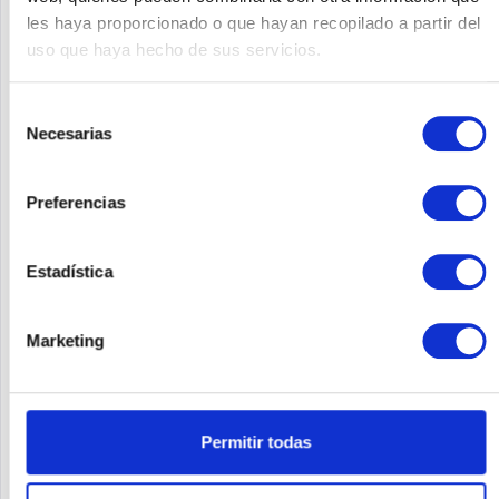
les haya proporcionado o que hayan recopilado a partir del
uso que haya hecho de sus servicios.
Selección
Necesarias
de
consentimiento
Preferencias
MULTIMATIC ML-2000T-24
multimatic ML-2000T-24
Estadística
Marketing
Contenido
1
1.383,97 €
Recordar
Permitir todas
IN DEN
WARENKORB