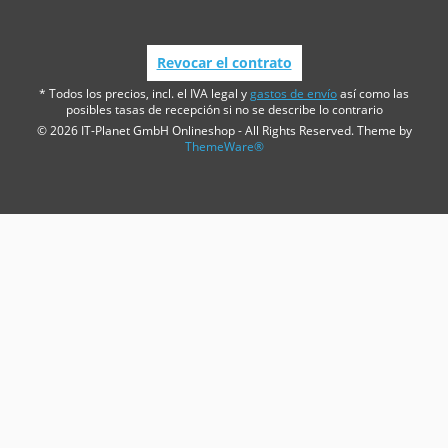
Revocar el contrato
* Todos los precios, incl. el IVA legal y
gastos de envío
así como las
posibles tasas de recepción si no se describe lo contrario
© 2026 IT-Planet GmbH Onlineshop - All Rights Reserved. Theme by
ThemeWare®