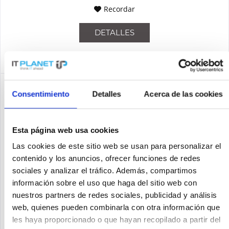
Recordar
DETALLES
Consentimiento
Detalles
Acerca de las cookies
Esta página web usa cookies
Las cookies de este sitio web se usan para personalizar el
contenido y los anuncios, ofrecer funciones de redes
sociales y analizar el tráfico. Además, compartimos
información sobre el uso que haga del sitio web con
NETGEAR GSM4230PX-100EUS
nuestros partners de redes sociales, publicidad y análisis
web, quienes pueden combinarla con otra información que
NETGEAR M4250-26G4XF-PoE+. Tipo de interruptor:
Administrado, Nivel de interruptor: L2/L3. Tipo de puertos
les haya proporcionado o que hayan recopilado a partir del