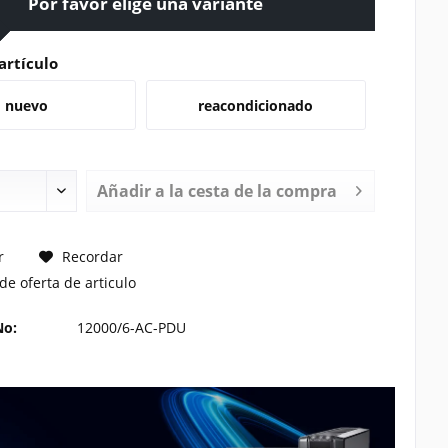
Por favor elige una variante
artículo
nuevo
reacondicionado
Añadir a la cesta de la compra
TE UN PRECIO
r
Recordar
de oferta de articulo
No:
12000/6-AC-PDU