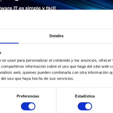
Detalles
s
b se usan para personalizar el contenido y los anuncios, ofrecer
LEASING
SERVICE
SEGURIDAD DE LOS PRODUCTOS
s, compartimos información sobre el uso que haga del sitio web 
 análisis web, quienes pueden combinarla con otra información q
r del uso que haya hecho de sus servicios.
| 12000/6-AC-PDU
Preferencias
Estadística