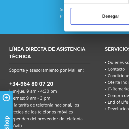
Suscríbase al boletín gratuito y no
promoción de IT-Planet.
Denegar
LÍNEA DIRECTA DE ASISTENCIA
SERVICIO
TÉCNICA
Quiénes s
Contacto
Soporte y asesoramiento por Mail en:
Condicione
Oferta Indi
+34-964 80 07 20
IT-Remarke
Lun-Jue, 9 am - 4:30 pm
Compra de
Viernes: 9 am - 3 pm
End of Life
(a la tarifa de telefonía nacional, los
Devolucion
precios de los teléfonos móviles
dependen del proveedor de telefonía
móvil)