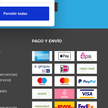
Permitir todas
política de privacidad
.
PAGO Y ENVÍO
o la
Política de Privacidad
entender y estar de
d
s con * son obligatorios
mercancías)
rvicio)
edio
ontratación