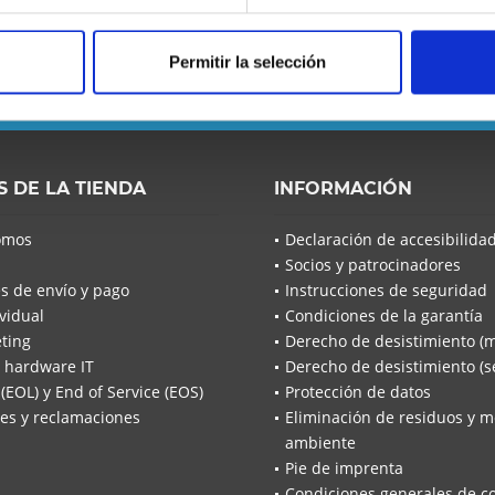
 se pierda ninguna noticia o
Permitir la selección
He leído la
S DE LA TIENDA
INFORMACIÓN
He leíd
omos
Declaración de accesibilida
acuerdo*
Socios y patrocinadores
Los campo
s de envío y pago
Instrucciones de seguridad
Envía
vidual
Condiciones de la garantía
ting
Derecho de desistimiento (
 hardware IT
Derecho de desistimiento (se
 (EOL) y End of Service (EOS)
Protección de datos
es y reclamaciones
Eliminación de residuos y m
ambiente
Pie de imprenta
Condiciones generales de c