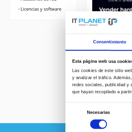
Licencias y software
Consentimiento
Esta página web usa cookie
Las cookies de este sitio we
DESCRIPCIÓN
y analizar el tráfico. Ademá
redes sociales, publicidad y
que hayan recopilado a parti
12000/6-AC-PDU 
Selección
Necesarias
de
consentimiento