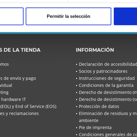
 se pierda ninguna noticia o
Permitir la selección
He leído la
He leíd
S DE LA TIENDA
INFORMACIÓN
acuerdo*
omos
Declaración de accesibilida
Los campo
Socios y patrocinadores
Envía
s de envío y pago
Instrucciones de seguridad
vidual
Condiciones de la garantía
ting
Derecho de desistimiento (
 hardware IT
Derecho de desistimiento (se
 (EOL) y End of Service (EOS)
Protección de datos
es y reclamaciones
Eliminación de residuos y m
ambiente
Pie de imprenta
Condiciones generales de c