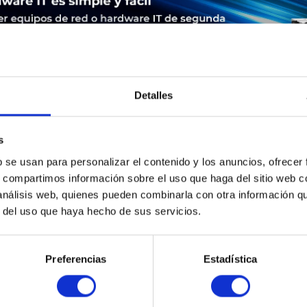
Detalles
s
LEASING
SERVICE
SEGURIDAD DE LOS PRODUCTOS
b se usan para personalizar el contenido y los anuncios, ofrecer
s, compartimos información sobre el uso que haga del sitio web 
 análisis web, quienes pueden combinarla con otra información q
L | Cisco Systems 76-ES+XC-40G3CXL 7600 ES+XC Combo 20x1
r del uso que haya hecho de sus servicios.
Preferencias
Estadística