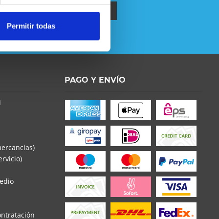
Permitir todas
política de privacidad
.
o la
Política de Privacidad
entender y estar de
PAGO Y ENVÍO
d
s con * son obligatorios
mercancías)
rvicio)
edio
ontratación