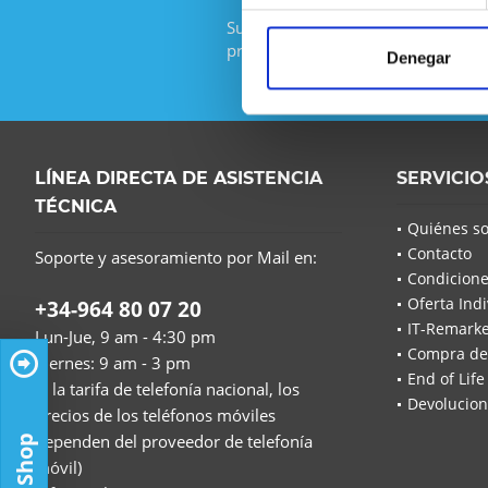
Suscríbase al boletín gratuito y no
promoción de IT-Planet.
Denegar
LÍNEA DIRECTA DE ASISTENCIA
SERVICIO
TÉCNICA
Quiénes s
Contacto
Soporte y asesoramiento por Mail en:
Condicione
Oferta Indi
+34-964 80 07 20
IT-Remarke
Lun-Jue, 9 am - 4:30 pm
Compra de
Viernes: 9 am - 3 pm
End of Life
(a la tarifa de telefonía nacional, los
Devolucion
precios de los teléfonos móviles
dependen del proveedor de telefonía
móvil)