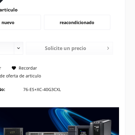
artículo
nuevo
reacondicionado
Solicite un precio
TE UN PRECIO
r
Recordar
de oferta de articulo
No:
76-ES+XC-40G3CXL