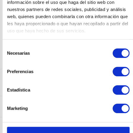
información sobre el uso que haga del sitio web con
nuestros partners de redes sociales, publicidad y análisis
Fabricante No:
ACE-4710-K9
web, quienes pueden combinarla con otra información que
les haya proporcionado o que hayan recopilado a partir del
uso que haya hecho de sus servicios.
Selección
Necesarias
de
consentimiento
Preferencias
Descripción
ACE-4710-K9 | Cisco ACE 4710. Ethernet LAN
Datentransferraten: 10,100,1000 Mbit/s....
más
Estadística
Leasing
Marketing
Leasing
más
Service
Service
más