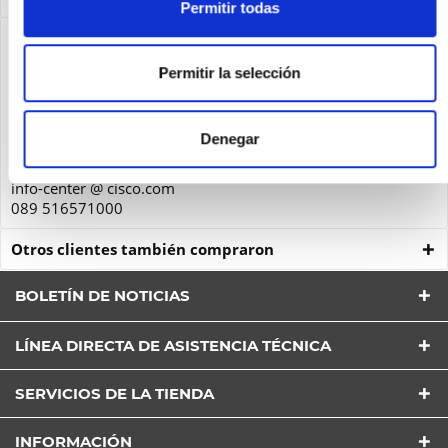
Permitir todas
Seguridad de los productos
Cisco Systems GmbH
Permitir la selección
Parkring 20D
85748
Denegar
Garching
Deutschland
info-center @ cisco.com
089 516571000
Otros clientes también compraron
BOLETÍN DE NOTICIAS
LÍNEA DIRECTA DE ASISTENCIA TÉCNICA
He leído la
Política de Privacidad
entender y estar
SERVICIOS DE LA TIENDA
de acuerdo*
Los campos con * son obligatorios
INFORMACIÓN