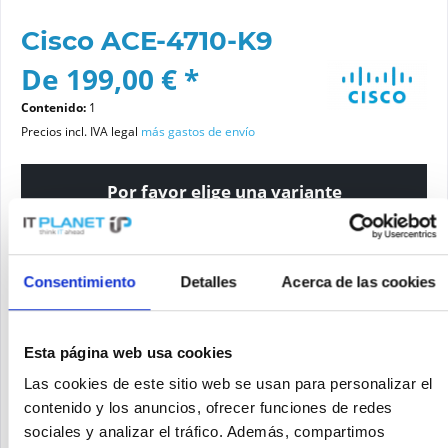
Cisco ACE-4710-K9
De 199,00 € *
Contenido:
1
Precios incl. IVA legal
más gastos de envío
Por favor elige una variante
Estado del artículo
Consentimiento
Detalles
Acerca de las cookies
nuevo
reacondicionado
Esta página web usa cookies
Añadir a la cesta de la compra
Las cookies de este sitio web se usan para personalizar el
contenido y los anuncios, ofrecer funciones de redes
sociales y analizar el tráfico. Además, compartimos
SOLICITE UN PRECIO
Recordar
Solicitud de oferta de articulo