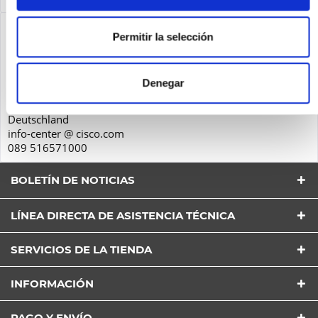
Seguridad de los productos
Permitir la selección
Cisco Systems GmbH
Parkring 20D
Denegar
85748
Garching
Deutschland
info-center @ cisco.com
089 516571000
BOLETÍN DE NOTICIAS
LÍNEA DIRECTA DE ASISTENCIA TÉCNICA
SERVICIOS DE LA TIENDA
He leído la
Política de Privacidad
entender y estar
INFORMACIÓN
de acuerdo*
Los campos con * son obligatorios
PAGO Y ENVÍO