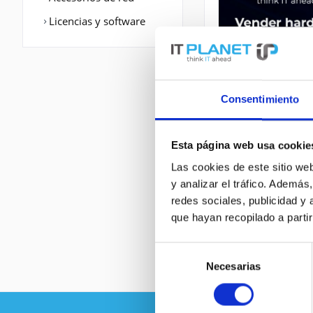
Licencias y software
Consentimiento
Esta página web usa cookie
Las cookies de este sitio we
DESCRIPCIÓN
y analizar el tráfico. Ademá
redes sociales, publicidad y
que hayan recopilado a parti
AIR-SAP1602E-B-K9
Selección
Necesarias
de
consentimiento