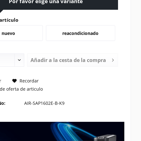
Por favor elige una variante
artículo
nuevo
reacondicionado
Añadir a la cesta de la compra
TE UN PRECIO
r
Recordar
de oferta de articulo
No:
AIR-SAP1602E-B-K9