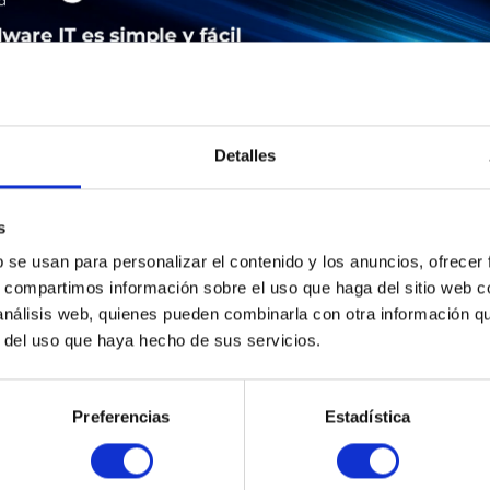
Detalles
s
b se usan para personalizar el contenido y los anuncios, ofrecer
LEASING
SERVICE
SEGURIDAD DE LOS PRODUCTOS
s, compartimos información sobre el uso que haga del sitio web 
 análisis web, quienes pueden combinarla con otra información q
r del uso que haya hecho de sus servicios.
 | Aironet 1602e Standalone - Drahtlose Basisstation - 802.11a
Preferencias
Estadística