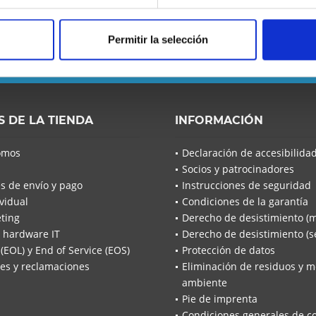
 se pierda ninguna noticia o
Permitir la selección
He leído la
S DE LA TIENDA
INFORMACIÓN
He leíd
omos
Declaración de accesibilida
acuerdo*
Socios y patrocinadores
Los campo
s de envío y pago
Instrucciones de seguridad
Envía
vidual
Condiciones de la garantía
ting
Derecho de desistimiento (
 hardware IT
Derecho de desistimiento (se
 (EOL) y End of Service (EOS)
Protección de datos
es y reclamaciones
Eliminación de residuos y m
ambiente
Pie de imprenta
Condiciones generales de c