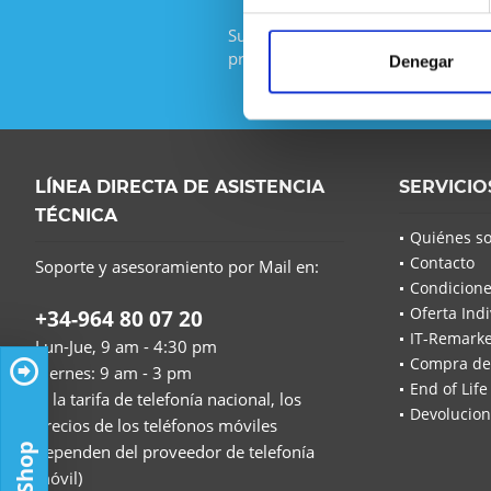
Suscríbase al boletín gratuito y no
promoción de IT-Planet.
Denegar
LÍNEA DIRECTA DE ASISTENCIA
SERVICIO
TÉCNICA
Quiénes s
Contacto
Soporte y asesoramiento por Mail en:
Condicione
Oferta Indi
+34-964 80 07 20
IT-Remarke
Lun-Jue, 9 am - 4:30 pm
Compra de
Viernes: 9 am - 3 pm
End of Life
(a la tarifa de telefonía nacional, los
Devolucion
precios de los teléfonos móviles
dependen del proveedor de telefonía
móvil)