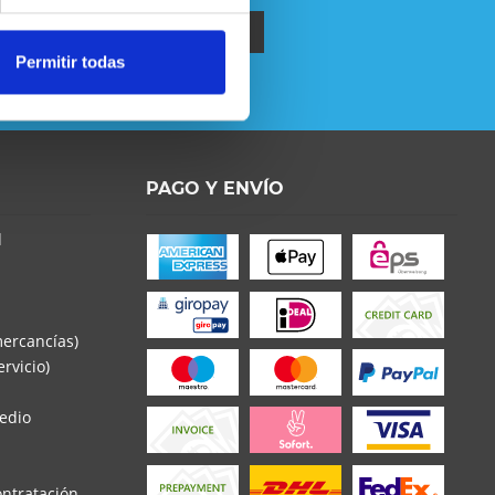
Permitir todas
política de privacidad
.
PAGO Y ENVÍO
o la
Política de Privacidad
entender y estar de
d
s con * son obligatorios
mercancías)
rvicio)
edio
ontratación