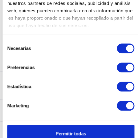
nuestros partners de redes sociales, publicidad y análisis
web, quienes pueden combinarla con otra información que
Fabricante No:
AIR-WLC4404-100-K9
les haya proporcionado o que hayan recopilado a partir del
uso que haya hecho de sus servicios.
Selección
Necesarias
de
consentimiento
Preferencias
Descripción
Estadística
AIR-WLC4404-100-K9 | Cisco AIR-WLC4404-100-K9. Switch-
Typ: gemanaged. Anzahl der basisschaltenden...
más
Leasing
Marketing
Leasing
más
Service
Permitir todas
Service
más