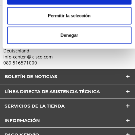
Seguridad de los productos
Permitir la selección
Cisco Systems GmbH
Parkring 20D
Denegar
85748
Garching
Deutschland
info-center @ cisco.com
089 516571000
BOLETÍN DE NOTICIAS
LÍNEA DIRECTA DE ASISTENCIA TÉCNICA
SERVICIOS DE LA TIENDA
He leído la
Política de Privacidad
entender y estar
INFORMACIÓN
de acuerdo*
Los campos con * son obligatorios
PAGO Y ENVÍO