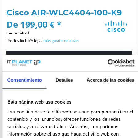
Cisco AIR-WLC4404-100-K9
De 199,00 € *
Contenido:
1
Precios incl. IVA legal
más gastos de envío
Por favor elige una variante
Estado del artículo
Consentimiento
Detalles
Acerca de las cookies
nuevo
reacondicionado
Esta página web usa cookies
Las cookies de este sitio web se usan para personalizar el
Añadir a la cesta de la compra
contenido y los anuncios, ofrecer funciones de redes
sociales y analizar el tráfico. Además, compartimos
información sobre el uso que haga del sitio web con
SOLICITE UN PRECIO
Recordar
Solicitud de oferta de articulo