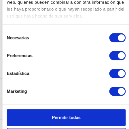
web, quienes pueden combinarla con otra información que
Fabricante No:
AS5XM-VUFC-108NP
les haya proporcionado o que hayan recopilado a partir del
uso que haya hecho de sus servicios.
Selección
Necesarias
de
consentimiento
Preferencias
Descripción
AS5XM-VUFC-108NP | AS5XM-VUFC-108NP
más
Estadística
Leasing
Marketing
Leasing
más
Service
Service
más
Permitir todas
Seguridad de los productos