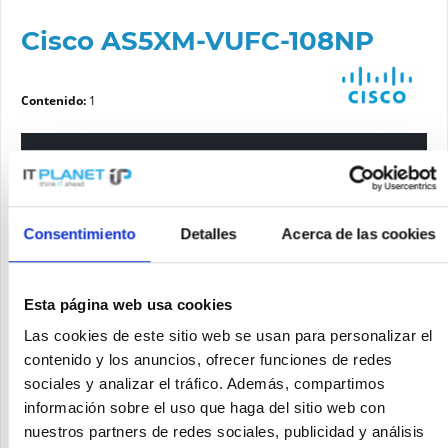
Cisco AS5XM-VUFC-108NP
Contenido:
1
Por favor elige una variante
Estado del artículo
Consentimiento
Detalles
Acerca de las cookies
nuevo
reacondicionado
Esta página web usa cookies
Las cookies de este sitio web se usan para personalizar el
Solicite un precio
contenido y los anuncios, ofrecer funciones de redes
sociales y analizar el tráfico. Además, compartimos
información sobre el uso que haga del sitio web con
SOLICITE UN PRECIO
Recordar
Solicitud de oferta de articulo
nuestros partners de redes sociales, publicidad y análisis