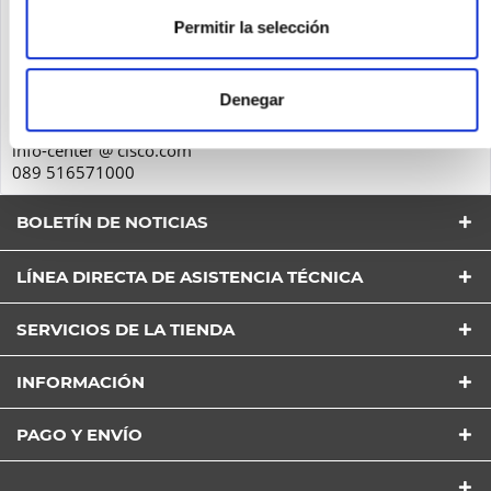
Cisco Systems GmbH
Permitir la selección
Parkring 20D
85748
Denegar
Garching
Deutschland
info-center @ cisco.com
089 516571000
BOLETÍN DE NOTICIAS
LÍNEA DIRECTA DE ASISTENCIA TÉCNICA
SERVICIOS DE LA TIENDA
INFORMACIÓN
He leído la
Política de Privacidad
entender y estar
de acuerdo*
PAGO Y ENVÍO
Los campos con * son obligatorios
Envía