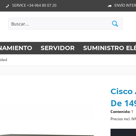
SERVICE +34-964 80 07 20
ENVÍO INTE
NAMIENTO
SERVIDOR
SUMINISTRO EL
idad
Cisco
De 149
Contenido:
1
Precios incl. IV