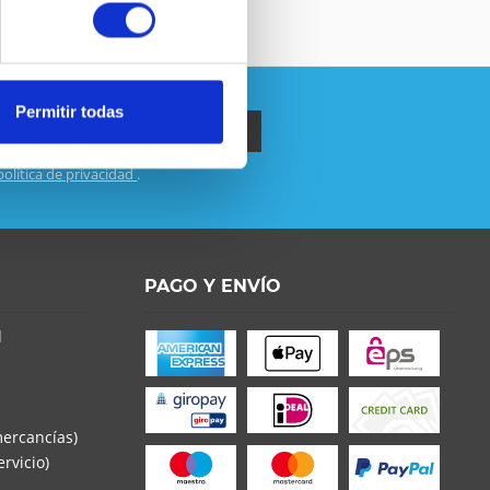
Permitir todas
política de privacidad
.
o la
Política de Privacidad
entender y estar de
s con * son obligatorios
PAGO Y ENVÍO
d
mercancías)
rvicio)