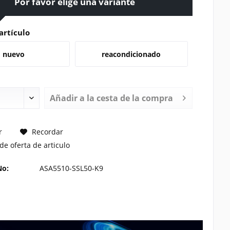
Por favor elige una variante
artículo
nuevo
reacondicionado
Añadir a la cesta de la compra
TE UN PRECIO
r
Recordar
de oferta de articulo
No:
ASA5510-SSL50-K9