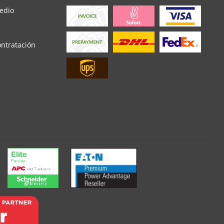
edio
ontratación