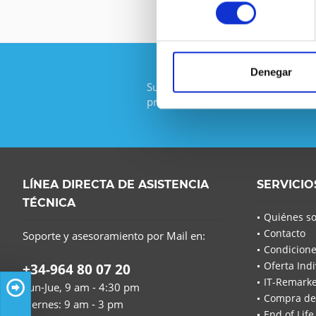
consentimiento
Denegar
Suscríbase al boletín gratuito y no
promoción de IT-Planet.
LÍNEA DIRECTA DE ASISTENCIA
SERVICIO
TÉCNICA
Quiénes s
Contacto
Soporte y asesoramiento por Mail en:
Condicione
Oferta Indi
+34-964 80 07 20
IT-Remarke
Lun-Jue, 9 am - 4:30 pm
Compra de
Viernes: 9 am - 3 pm
End of Life