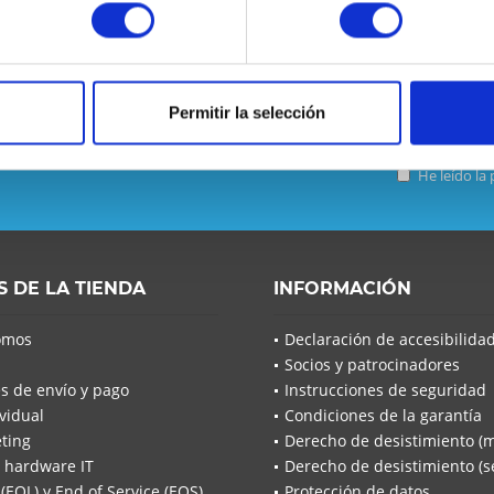
Permitir la selección
 se pierda ninguna noticia o
He leído la
He leíd
acuerdo*
Los campo
S DE LA TIENDA
INFORMACIÓN
Envía
omos
Declaración de accesibilida
Socios y patrocinadores
s de envío y pago
Instrucciones de seguridad
vidual
Condiciones de la garantía
ting
Derecho de desistimiento (
 hardware IT
Derecho de desistimiento (se
 (EOL) y End of Service (EOS)
Protección de datos