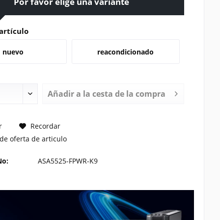
Por favor elige una variante
artículo
nuevo
reacondicionado
Añadir a la cesta de la compra
TE UN PRECIO
r
Recordar
de oferta de articulo
No:
ASA5525-FPWR-K9