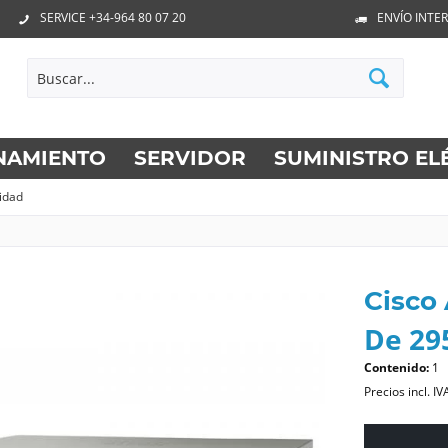
SERVICE +34-964 80 07 20
ENVÍO INTE
NAMIENTO
SERVIDOR
SUMINISTRO EL
idad
Cisco
De 295
Contenido:
1
Precios incl. IV