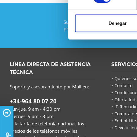
Suscríbase al boletín gratuito y no
Denegar
promoción de IT-Planet.
LÍNEA DIRECTA DE ASISTENCIA
SERVICIO
TÉCNICA
Quiénes s
Contacto
Soporte y asesoramiento por Mail en:
Condicione
Oferta Indi
+34-964 80 07 20
IT-Remarke
Lun-Jue, 9 am - 4:30 pm
Compra de
Viernes: 9 am - 3 pm
End of Life
(a la tarifa de telefonía nacional, los
Devolucion
precios de los teléfonos móviles