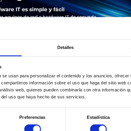
Detalles
s
LEASING
SERVICE
SEGURIDAD DE LOS PRODUCTOS
b se usan para personalizar el contenido y los anuncios, ofrecer
s, compartimos información sobre el uso que haga del sitio web 
 análisis web, quienes pueden combinarla con otra información q
 Cisco ASA 5525-X. Firewall Durchsatz: 2000 Mbit/s. Übertragu
r del uso que haya hecho de sus servicios.
nz: 50/60, Stromverbrauch (typisch): 75 W. RAM-Speicher: 8000
Preferencias
Estadística