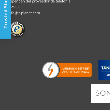
Trusted Shop
dependen del proveedor de telefonía
móvil)
info@it-planet.com