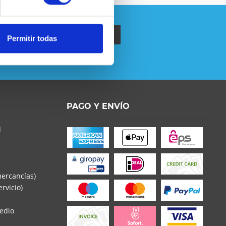
Permitir todas
política de privacidad
.
o la
Política de Privacidad
entender y estar de
PAGO Y ENVÍO
s con * son obligatorios
d
mercancías)
rvicio)
edio