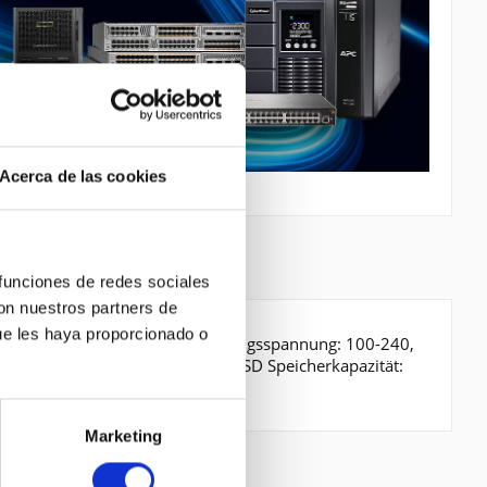
Acerca de las cookies
 funciones de redes sociales
con nuestros partners de
ue les haya proporcionado o
ngstechnik: Verkabelt. AC Eingangsspannung: 100-240,
 MB. Speichermedien Typ: SSD, SSD Speicherkapazität:
Marketing