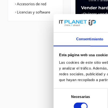
Accesorios de red
Licencias y software
Consentimiento
Esta página web usa cookie
DESCRIPCIÓN
Las cookies de este sitio we
y analizar el tráfico. Ademá
redes sociales, publicidad y
ASA5525-FPWR-K9 |
que hayan recopilado a parti
AC Eingangsfreque
120 GB
Selección
Necesarias
de
consentimiento