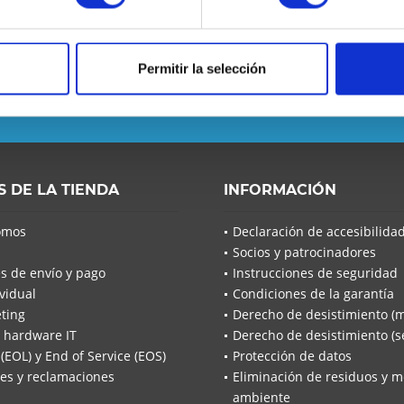
 se pierda ninguna noticia o
Permitir la selección
He leído la
He leíd
S DE LA TIENDA
INFORMACIÓN
acuerdo*
Los campo
omos
Declaración de accesibilida
Socios y patrocinadores
Envía
s de envío y pago
Instrucciones de seguridad
vidual
Condiciones de la garantía
ting
Derecho de desistimiento (
 hardware IT
Derecho de desistimiento (se
 (EOL) y End of Service (EOS)
Protección de datos
es y reclamaciones
Eliminación de residuos y m
ambiente