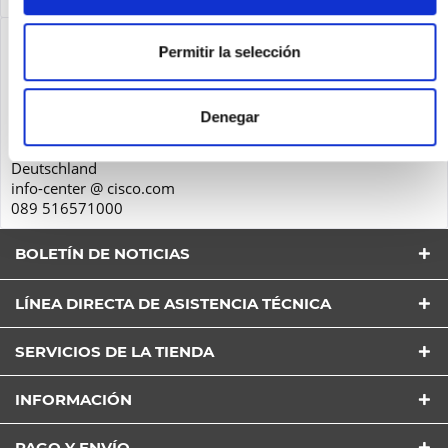
Seguridad de los productos
Permitir la selección
Cisco Systems GmbH
Parkring 20D
Denegar
85748
Garching
Deutschland
info-center @ cisco.com
089 516571000
BOLETÍN DE NOTICIAS
LÍNEA DIRECTA DE ASISTENCIA TÉCNICA
SERVICIOS DE LA TIENDA
He leído la
Política de Privacidad
entender y estar
INFORMACIÓN
de acuerdo*
Los campos con * son obligatorios
PAGO Y ENVÍO