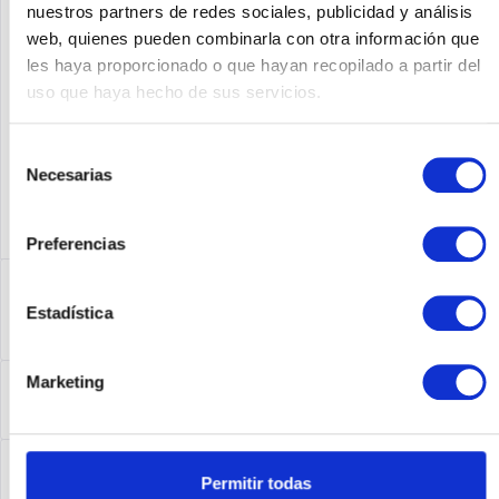
nuestros partners de redes sociales, publicidad y análisis
web, quienes pueden combinarla con otra información que
Fabricante No:
ASR-9000V-AC
les haya proporcionado o que hayan recopilado a partir del
uso que haya hecho de sus servicios.
Selección
Necesarias
de
consentimiento
Preferencias
Descripción
Estadística
ASR-9000V-AC | Cisco ASR 9000v. Ethernet LAN
Datentransferraten: 10,100,1000,10000 Mbit/s....
más
Leasing
Marketing
Leasing
más
Service
Permitir todas
Service
más