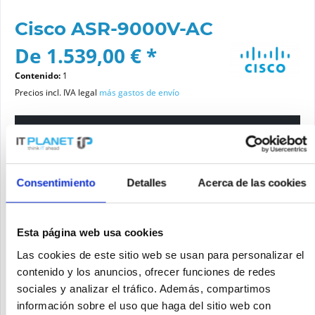
Cisco ASR-9000V-AC
De 1.539,00 € *
Contenido:
1
Precios incl. IVA legal
más gastos de envío
Por favor elige una variante
Estado del artículo
Consentimiento
Detalles
Acerca de las cookies
nuevo
reacondicionado
Esta página web usa cookies
Las cookies de este sitio web se usan para personalizar el
Añadir a la cesta de la compra
contenido y los anuncios, ofrecer funciones de redes
sociales y analizar el tráfico. Además, compartimos
información sobre el uso que haga del sitio web con
SOLICITE UN PRECIO
Recordar
Solicitud de oferta de articulo