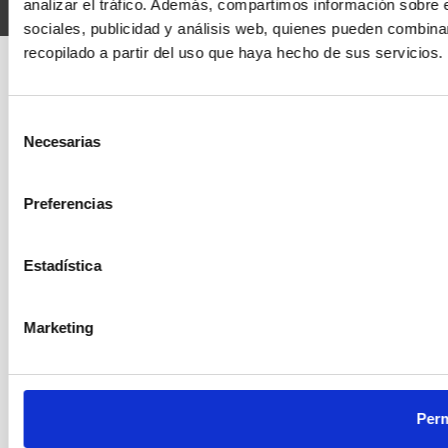
analizar el tráfico. Además, compartimos información sobre 
sociales, publicidad y análisis web, quienes pueden combina
recopilado a partir del uso que haya hecho de sus servicios.
Selección
Necesarias
de
consentimiento
Preferencias
Estadística
Marketing
Perm