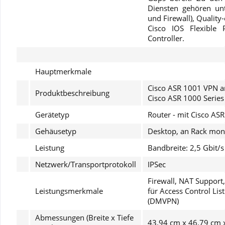
Diensten gehören unt
Envía
und Firewall), Quality
Cisco IOS Flexible 
Controller.
Hauptmerkmale
Cisco ASR 1001 VPN an
Produktbeschreibung
Cisco ASR 1000 Series
Gerätetyp
Router - mit Cisco AS
Gehäusetyp
Desktop, an Rack mont
Leistung
Bandbreite: 2,5 Gbit/s
Netzwerk/Transportprotokoll
IPSec
Firewall, NAT Support
Leistungsmerkmale
für Access Control Lis
(DMVPN)
Abmessungen (Breite x Tiefe
43.94 cm x 46.79 cm 