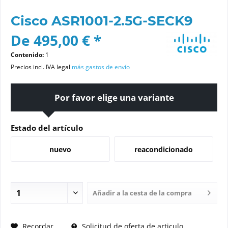
Cisco ASR1001-2.5G-SECK9
De 495,00 € *
Contenido:
1
Precios incl. IVA legal
más gastos de envío
Por favor elige una variante
Estado del artículo
nuevo
reacondicionado
Añadir a la cesta de la compra
SOLICITE UN PRECIO
Recordar
Solicitud de oferta de articulo