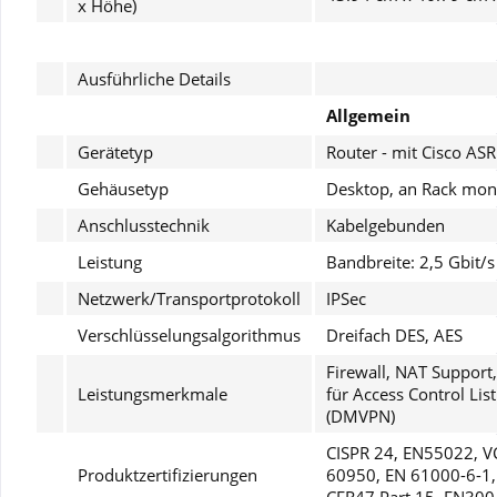
x Höhe)
Ausführliche Details
Allgemein
Gerätetyp
Router - mit Cisco AS
Gehäusetyp
Desktop, an Rack mont
Anschlusstechnik
Kabelgebunden
Leistung
Bandbreite: 2,5 Gbit/s
Netzwerk/Transportprotokoll
IPSec
Verschlüsselungsalgorithmus
Dreifach DES, AES
Firewall, NAT Support
Leistungsmerkmale
für Access Control Lis
(DMVPN)
CISPR 24, EN55022, VC
Produktzertifizierungen
60950, EN 61000-6-1,