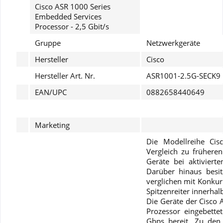
Cisco ASR 1000 Series
Embedded Services
Processor - 2,5 Gbit/s
Gruppe
Netzwerkgeräte
Hersteller
Cisco
Hersteller Art. Nr.
ASR1001-2.5G-SECK9
EAN/UPC
0882658440649
Marketing
Die Modellreihe Cis
Vergleich zu frühere
Geräte bei aktiviert
Darüber hinaus besi
verglichen mit Konkur
He leído la
Política de Privacidad
entender y estar
Spitzenreiter innerhalb
Die Geräte der Cisco 
de acuerdo*
Prozessor eingebette
Los campos con * son obligatorios
Gbps bereit. Zu den