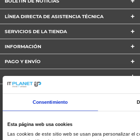
BOLETÍN DE NOTICIAS
LÍNEA DIRECTA DE ASISTENCIA TÉCNICA
SERVICIOS DE LA TIENDA
INFORMACIÓN
PAGO Y ENVÍO
Consentimiento
D
Revocar el contrato
* Todos los precios, incl. el IVA legal y
gastos de envío
así como las
posibles tasas de recepción si no se describe lo contrario
Esta página web usa cookies
© 2026 IT-Planet GmbH Onlineshop - All Rights Reserved. Theme by
ThemeWare®
Las cookies de este sitio web se usan para personalizar el c