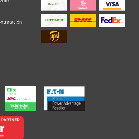
edio
ontratación