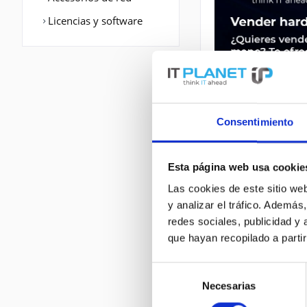
Licencias y software
Consentimiento
Esta página web usa cookie
DESCRIPCIÓN
Las cookies de este sitio we
y analizar el tráfico. Ademá
ASR1001X-2.5G-SEC
redes sociales, publicidad y
Formfaktor: 1U. F
que hayan recopilado a parti
Eingangsspannung
Selección
Necesarias
de
consentimiento