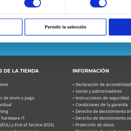
Permitir la selección
 se pierda ninguna noticia o
He leído la
He leíd
acuerdo*
Los campo
S DE LA TIENDA
INFORMACIÓN
Envía
omos
Declaración de accesibilida
Socios y patrocinadores
s de envío y pago
Instrucciones de seguridad
vidual
Condiciones de la garantía
ting
Derecho de desistimiento (
 hardware IT
Derecho de desistimiento (se
 (EOL) y End of Service (EOS)
Protección de datos