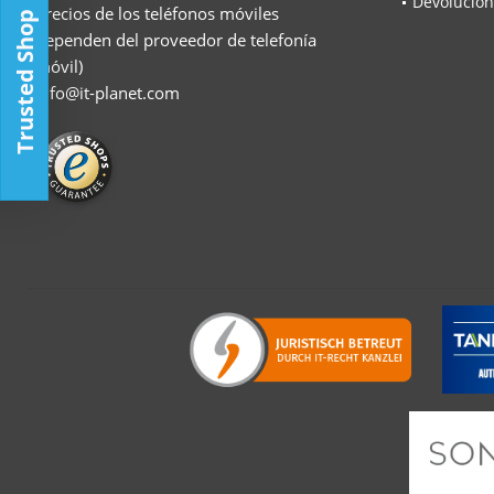
Devolucion
precios de los teléfonos móviles
Trusted Shop
dependen del proveedor de telefonía
móvil)
info@it-planet.com