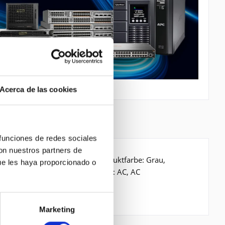
Acerca de las cookies
 funciones de redes sociales
con nuestros partners de
icherheitsalgorithmen: AES. Produktfarbe: Grau,
ue les haya proporcionado o
(typisch): 250 W, Energiequelle: AC, AC
Marketing