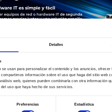
Detalles
s
LEASING
SERVICE
SEGURIDAD DE LOS PRODUCTOS
b se usan para personalizar el contenido y los anuncios, ofrecer
s, compartimos información sobre el uso que haga del sitio web 
 | Cisco ASR 1001-X. WAN Port: Ethernet (RJ-45). Unterstützte S
 análisis web, quienes pueden combinarla con otra información q
lash-Speicher: 1024 MB, RAM-Speicher: 8192 MB. Stromverbrauch 
r del uso que haya hecho de sus servicios.
: 85-264
Preferencias
Estadística