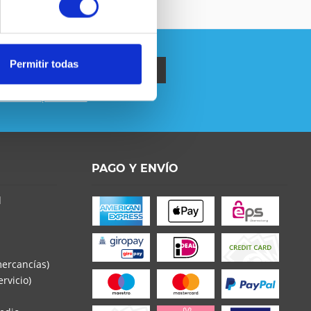
Permitir todas
política de privacidad
.
o la
Política de Privacidad
entender y estar de
s con * son obligatorios
PAGO Y ENVÍO
d
mercancías)
rvicio)