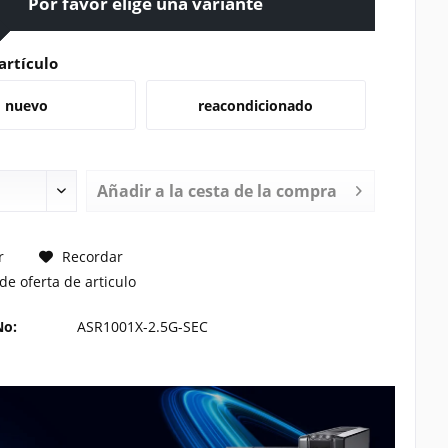
Por favor elige una variante
artículo
nuevo
reacondicionado
Añadir a la cesta de la compra
TE UN PRECIO
r
Recordar
de oferta de articulo
No:
ASR1001X-2.5G-SEC