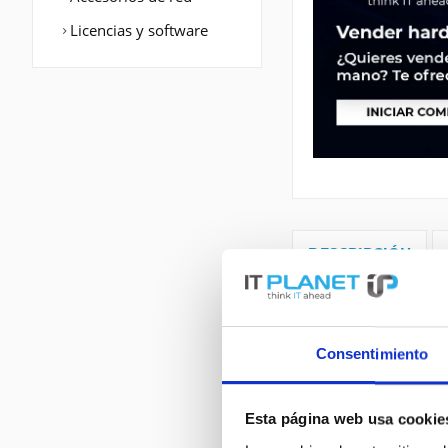
Licencias y software
DESCRIPCIÓN
C3925-VSEC/K9 | C
WAN Port: Etherne
Consentimiento
Protokoll: BGP,EI
PIM SM, PIM SSM, 
Esta página web usa cookie