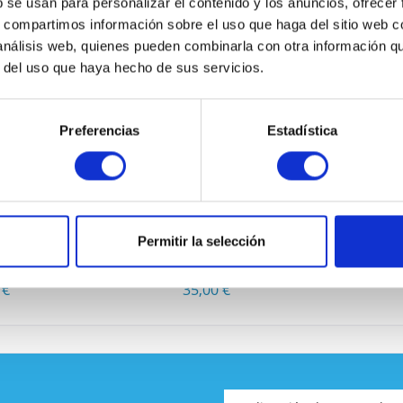
b se usan para personalizar el contenido y los anuncios, ofrecer
s, compartimos información sobre el uso que haga del sitio web 
 análisis web, quienes pueden combinarla con otra información q
 TAMBIÉN COMPRARON
r del uso que haya hecho de sus servicios.
Preferencias
Estadística
He leíd
acuerdo*
Los campo
6-SLB-APC
CISCO WS-X4596-E
CISCO
Permitir la selección
Envía
 €
35,00 €