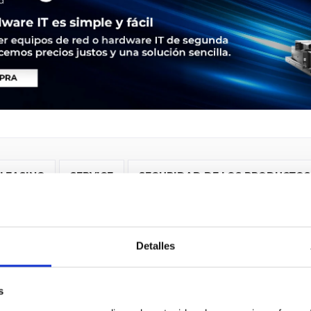
LEASING
SERVICE
SEGURIDAD DE LOS PRODUCTOS
isco 3925. Ethernet LAN Datentransferraten: 10,100,1000 Mbit/
t (RJ-45). Netzstandard: IEEE 802.1ag,IEEE 802.1Q,IEEE 802.3,IEE
Detalles
GRP,IS-IS,OSPF, Management-Protokolle: CBWFQ, WRED, QoS, PBR,
DVMRP, IPv4-to-IPv6 Multicast, MPLS, Layer 2 & Layer 3 VPN,.... 
s