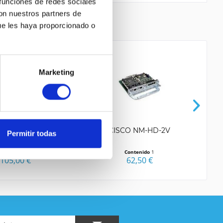
 funciones de redes sociales
con nuestros partners de
ue les haya proporcionado o
Marketing
o la
Política de Privacidad
entender y estar de
s con * son obligatorios
 WS-C6K-VTT-E
CISCO NM-HD-2V
Permitir todas
Contenido
1
105,00 €
62,50 €