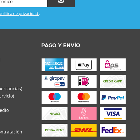
política de privacidad
.
PAGO Y ENVÍO
d
mercancías)
rvicio)
edio
ontratación