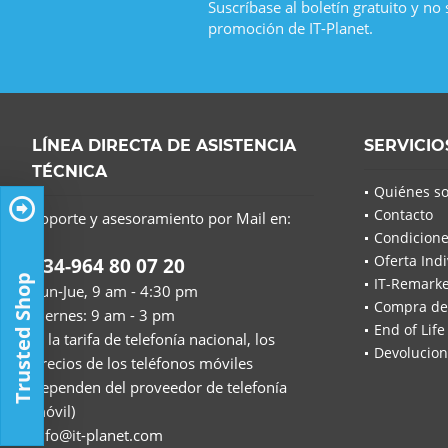
Suscríbase al boletín gratuito y no
promoción de IT-Planet.
LÍNEA DIRECTA DE ASISTENCIA
SERVICIO
TÉCNICA
Quiénes s
Contacto
Soporte y asesoramiento por Mail en:
Condicione
Oferta Indi
+34-964 80 07 20
Trusted Shop
IT-Remarke
Lun-Jue, 9 am - 4:30 pm
Compra de
Viernes: 9 am - 3 pm
End of Life
(a la tarifa de telefonía nacional, los
Devolucion
precios de los teléfonos móviles
dependen del proveedor de telefonía
móvil)
info@it-planet.com