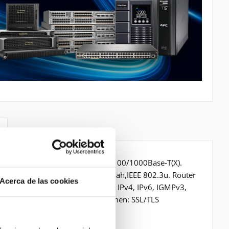
s, Verkabelungstechnologie: 10/100/1000Base-T(X).
E 802.3ab,IEEE 802.3af,IEEE 802.3ah,IEEE 802.3u. Router
Acerca de las cookies
 NBAR, Unterstützte Protokolle: IPv4, IPv6, IGMPv3,
Unterstützte Sicherheitsalgorithmen: SSL/TLS