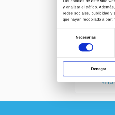
Las cookies de este sitio we
y analizar el tráfico. Ademá
redes sociales, publicidad y
OTROS CLIENTES
que hayan recopilado a parti
Selección
Necesarias
de
consentimiento
CISCO WS-X606
Denegar
370,00