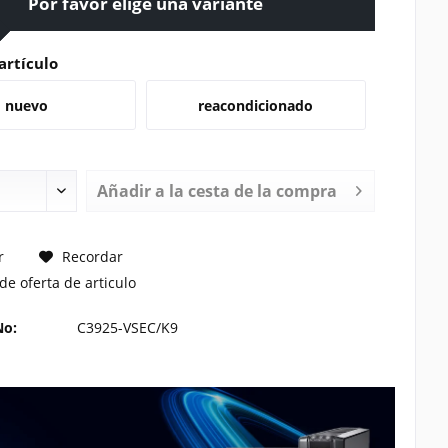
Por favor elige una variante
artículo
nuevo
reacondicionado
Añadir a la cesta de la compra
TE UN PRECIO
r
Recordar
de oferta de articulo
No:
C3925-VSEC/K9