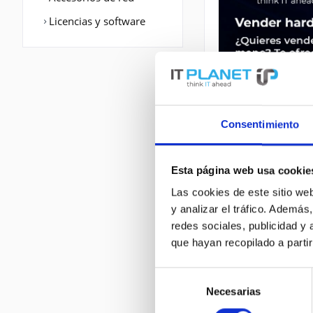
Licencias y software
Consentimiento
Esta página web usa cookie
DESCRIPCIÓN
Las cookies de este sitio we
y analizar el tráfico. Ademá
C3945-CME-SRST/K
redes sociales, publicidad y
T(X). WAN Port: E
que hayan recopilado a parti
Router Protokoll
Selección
Necesarias
de
consentimiento