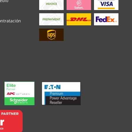
edio
ontratación