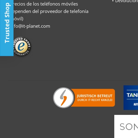
Devolucion
precios de los teléfonos móviles
Trusted Shop
dependen del proveedor de telefonía
móvil)
info@it-planet.com