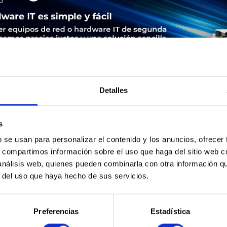
Detalles
s
LEASING
SERVICE
SEGURIDAD DE LOS PRODUCTOS
b se usan para personalizar el contenido y los anuncios, ofrecer
s, compartimos información sobre el uso que haga del sitio web 
9 | Cisco 3945. Ethernet LAN Datentransferraten: 10,100,1000 
 análisis web, quienes pueden combinarla con otra información q
thernet (RJ-45). Netzstandard: IEEE 802.1ag,IEEE 802.1Q,IEEE 802.
r del uso que haya hecho de sus servicios.
: BGP,EIGRP,OSPF, Management-Protokolle: CBWFQ, WRED, PBR, N
Preferencias
Estadística