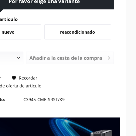
Por favor elige una variante
artículo
nuevo
reacondicionado
Añadir a la cesta de la compra
TE UN PRECIO
r
Recordar
de oferta de articulo
No:
C3945-CME-SRST/K9