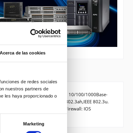
Acerca de las cookies
 funciones de redes sociales
con nuestros partners de
Mbit/s, Verkabelungstechnologie: 10/100/1000Base-
ue les haya proporcionado o
3,IEEE 802.3ab,IEEE 802.3af,IEEE 802.3ah,IEEE 802.3u.
BAR, SOAP, EEM, PSLA, SNMP. Firewall: IOS
Marketing