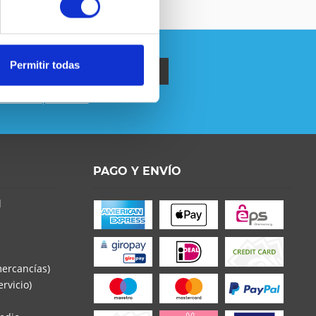
Permitir todas
política de privacidad
.
o la
Política de Privacidad
entender y estar de
s con * son obligatorios
PAGO Y ENVÍO
d
mercancías)
rvicio)