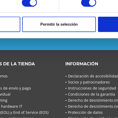
Permitir la selección
 se pierda ninguna noticia o
He leído la
He leíd
acuerdo*
Los campo
S DE LA TIENDA
INFORMACIÓN
Envía
omos
Declaración de accesibilida
Socios y patrocinadores
s de envío y pago
Instrucciones de seguridad
vidual
Condiciones de la garantía
ting
Derecho de desistimiento (
 hardware IT
Derecho de desistimiento (se
 (EOL) y End of Service (EOS)
Protección de datos