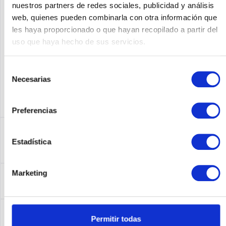
nuestros partners de redes sociales, publicidad y análisis
web, quienes pueden combinarla con otra información que
Fabricante No:
C819GW-LTE-GA-EK9
les haya proporcionado o que hayan recopilado a partir del
uso que haya hecho de sus servicios.
Selección
Necesarias
de
consentimiento
Preferencias
Descripción
Estadística
C819GW-LTE-GA-EK9 | 819 Non-Hardened Secure Multi-
Mode 4G LTE M2M Integrated Services Router...
más
Leasing
Marketing
Leasing
más
Service
Permitir todas
Service
más