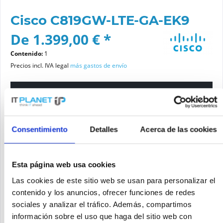
Cisco C819GW-LTE-GA-EK9
De 1.399,00 € *
Contenido:
1
Precios incl. IVA legal
más gastos de envío
Por favor elige una variante
Estado del artículo
Consentimiento
Detalles
Acerca de las cookies
nuevo
reacondicionado
Esta página web usa cookies
Las cookies de este sitio web se usan para personalizar el
Añadir a la cesta de la compra
contenido y los anuncios, ofrecer funciones de redes
sociales y analizar el tráfico. Además, compartimos
información sobre el uso que haga del sitio web con
SOLICITE UN PRECIO
Recordar
Solicitud de oferta de articulo