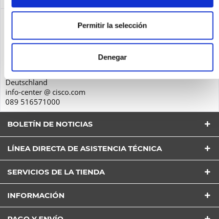
Seguridad de los productos
Permitir la selección
Cisco Systems GmbH
Parkring 20D
Denegar
85748
Garching
Deutschland
info-center @ cisco.com
089 516571000
BOLETÍN DE NOTICIAS
LÍNEA DIRECTA DE ASISTENCIA TÉCNICA
SERVICIOS DE LA TIENDA
He leído la
Política de Privacidad
entender y estar
INFORMACIÓN
de acuerdo*
Los campos con * son obligatorios
PAGO Y ENVÍO