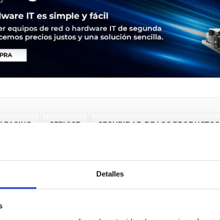
LEASING
SERVICE
SEGURIDAD DE LOS PRODUCTOS
| Cisco 2901. Ethernet LAN Datentransferraten: 10,100,1000 Mb
t (RJ-45). Netzstandard: IEEE 802.1Q,IEEE 802.3,IEEE 802.3af,IEEE
Detalles
-IS,MPLS, Unterstützte Protokolle: IPv4, IPv6, OSPF, EIGRP, BGP
erstützung: DMVPN
s