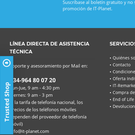
Suscríbase al boletín gratuito y no
promoción de IT-Planet.
LÍNEA DIRECTA DE ASISTENCIA
SERVICIO
TÉCNICA
Quiénes s
Contacto
Soporte y asesoramiento por Mail en:
Condicione
Oferta Indi
+34-964 80 07 20
Trusted Shop
IT-Remarke
Lun-Jue, 9 am - 4:30 pm
Compra de
Viernes: 9 am - 3 pm
End of Life
(a la tarifa de telefonía nacional, los
Devolucion
precios de los teléfonos móviles
dependen del proveedor de telefonía
móvil)
info@it-planet.com