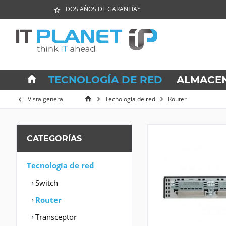
DOS AÑOS DE GARANTÍA*
TECNOLOGÍA DE RED
ALMACE
Vista general
Tecnología de red
Router
CATEGORÍAS
Tecnología de red
Switch
Router
Transceptor