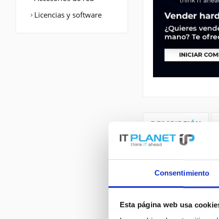
Licencias y software
DESCRIPCIÓN
Cisco2901-SEC/K9 
WAN Port: Etherne
Consentimiento
BGP,EIGRP,IGRP,IS
BVD,.... VPN Unt
Esta página web usa cookie