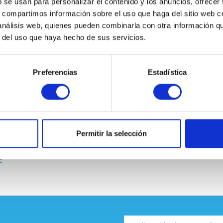
b se usan para personalizar el contenido y los anuncios, ofrecer
s, compartimos información sobre el uso que haga del sitio web 
 análisis web, quienes pueden combinarla con otra información q
 TAMBIÉN COMPRARON
r del uso que haya hecho de sus servicios.
Preferencias
Estadística
He leíd
acuerdo*
Los campo
60-24TC-S
Permitir la selección
Envía
o
1
€