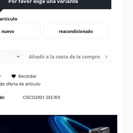
Por favor elige una variante
artículo
nuevo
reacondicionado
Añadir a la cesta de la compra
TE UN PRECIO
r
Recordar
de oferta de articulo
No:
CISCO2901-SEC/K9