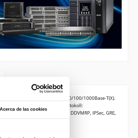
it/s, Verkabelungstechnologie: 10/100/1000Base-T(X).
 802.3ah,IEEE 802.3u. Router Protokoll:
Acerca de las cookies
, IS-IS, IGMPv3, PIM SM, PIM SSM, DDVMRP, IPSec, GRE,