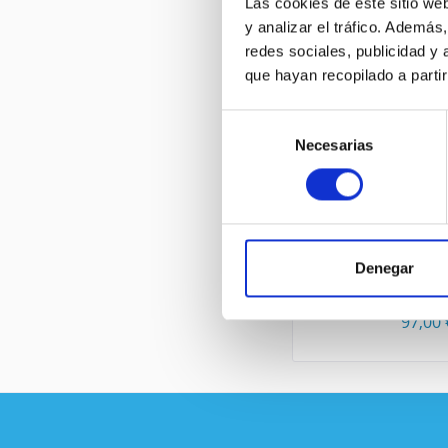
Las cookies de este sitio we
y analizar el tráfico. Ademá
redes sociales, publicidad y
OTROS CLIENTES
que hayan recopilado a parti
Selección
Necesarias
de
consentimiento
CISCO WS-C29
Denegar
Contenid
97,00 