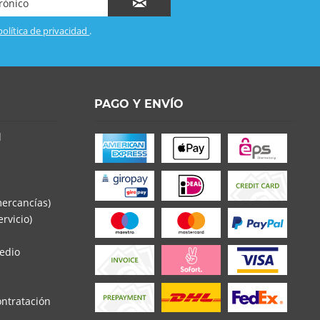
política de privacidad
.
PAGO Y ENVÍO
d
mercancías)
rvicio)
edio
ontratación