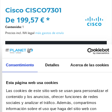
Cisco CISCO7301
De 199,57 € *
Contenido:
1
Precios incl. IVA legal
más gastos de envío
Por favor elige una variante
Estado del artículo
Consentimiento
Detalles
Acerca de las cookies
nuevo
reacondicionado
Esta página web usa cookies
Las cookies de este sitio web se usan para personalizar el
Añadir a la cesta de la compra
contenido y los anuncios, ofrecer funciones de redes
sociales y analizar el tráfico. Además, compartimos
información sobre el uso que haga del sitio web con
SOLICITE UN PRECIO
Recordar
Solicitud de oferta de articulo