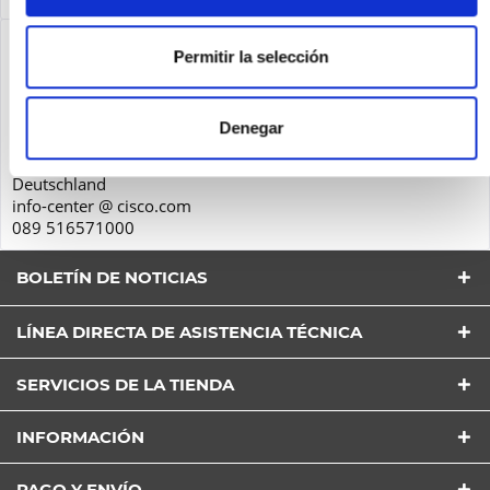
Seguridad de los productos
Permitir la selección
Cisco Systems GmbH
Parkring 20D
Denegar
85748
Garching
Deutschland
info-center @ cisco.com
089 516571000
BOLETÍN DE NOTICIAS
LÍNEA DIRECTA DE ASISTENCIA TÉCNICA
SERVICIOS DE LA TIENDA
He leído la
Política de Privacidad
entender y estar
INFORMACIÓN
de acuerdo*
Los campos con * son obligatorios
PAGO Y ENVÍO