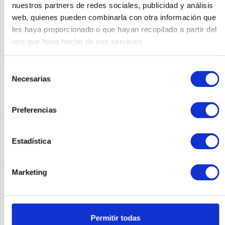
nuestros partners de redes sociales, publicidad y análisis
web, quienes pueden combinarla con otra información que
Fabricante No:
CISCO7301
les haya proporcionado o que hayan recopilado a partir del
uso que haya hecho de sus servicios.
Selección
Necesarias
de
consentimiento
Preferencias
Descripción
Estadística
Cisco7301 | Cisco 7301. Data Link Protokolle: Ethernet, Fast
Ethernet, Gigabit Ethernet,...
más
Leasing
Marketing
Leasing
más
Service
Permitir todas
Service
más