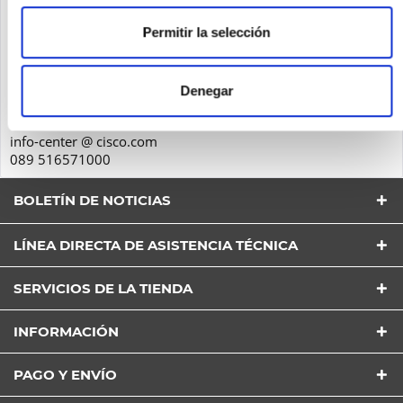
Seguridad de los productos
Permitir la selección
Cisco Systems GmbH
Parkring 20D
85748
Denegar
Garching
Deutschland
info-center @ cisco.com
089 516571000
BOLETÍN DE NOTICIAS
LÍNEA DIRECTA DE ASISTENCIA TÉCNICA
SERVICIOS DE LA TIENDA
He leído la
Política de Privacidad
entender y estar
INFORMACIÓN
de acuerdo*
Los campos con * son obligatorios
PAGO Y ENVÍO
Envía