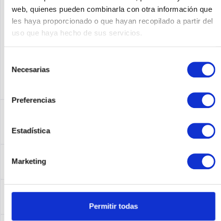
Fabricante No:
CISCO7613
web, quienes pueden combinarla con otra información que
les haya proporcionado o que hayan recopilado a partir del
uso que haya hecho de sus servicios.
Selección
Necesarias
de
consentimiento
Preferencias
Descripción
Cisco7613 | Cisco 7613. Breite: 425 mm, Tiefe: 447 mm,
Estadística
Höhe: 823 mm. AC Eingangsspannung:...
más
Leasing
Marketing
Leasing
más
Service
Service
más
Permitir todas