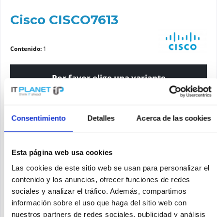
Cisco CISCO7613
Contenido:
1
Por favor elige una variante
Estado del artículo
Consentimiento
Detalles
Acerca de las cookies
nuevo
reacondicionado
Esta página web usa cookies
Las cookies de este sitio web se usan para personalizar el
Solicite un precio
contenido y los anuncios, ofrecer funciones de redes
sociales y analizar el tráfico. Además, compartimos
SOLICITE UN PRECIO
Recordar
Solicitud de oferta de articulo
información sobre el uso que haga del sitio web con
nuestros partners de redes sociales, publicidad y análisis