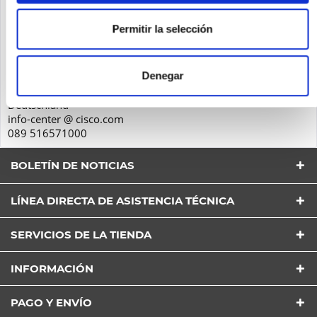
Seguridad de los productos
Permitir la selección
Cisco Systems GmbH
Parkring 20D
Denegar
85748
Garching
Deutschland
info-center @ cisco.com
089 516571000
BOLETÍN DE NOTICIAS
LÍNEA DIRECTA DE ASISTENCIA TÉCNICA
SERVICIOS DE LA TIENDA
INFORMACIÓN
He leído la
Política de Privacidad
entender y estar
de acuerdo*
PAGO Y ENVÍO
Los campos con * son obligatorios