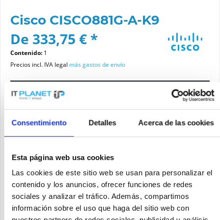
Cisco CISCO881G-A-K9
De 333,75 € *
Contenido:
1
Precios incl. IVA legal
más gastos de envío
Por favor elige una variante
Consentimiento
Detalles
Acerca de las cookies
Estado del artículo
nuevo
reacondicionado
Esta página web usa cookies
Las cookies de este sitio web se usan para personalizar el
contenido y los anuncios, ofrecer funciones de redes
Añadir a la cesta de la compra
sociales y analizar el tráfico. Además, compartimos
información sobre el uso que haga del sitio web con
SOLICITE UN PRECIO
Recordar
Solicitud de oferta de articulo
nuestros partners de redes sociales, publicidad y análisis