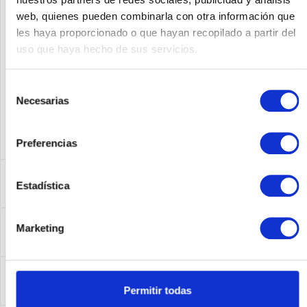
web, quienes pueden combinarla con otra información que
Fabricante No:
CISCO881G-A-K9
les haya proporcionado o que hayan recopilado a partir del
uso que haya hecho de sus servicios.
Selección
Necesarias
de
consentimiento
Preferencias
Descripción
Estadística
CISCO881G-A-K9 | 881G-A-K9 - Router - WLAN
más
Leasing
Marketing
Leasing
más
Service
Permitir todas
Service
más