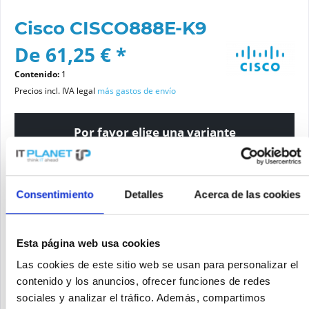
Cisco CISCO888E-K9
De 61,25 € *
Contenido:
1
Precios incl. IVA legal
más gastos de envío
Por favor elige una variante
Estado del artículo
Consentimiento
Detalles
Acerca de las cookies
nuevo
reacondicionado
Esta página web usa cookies
Añadir a la cesta de la compra
Las cookies de este sitio web se usan para personalizar el
contenido y los anuncios, ofrecer funciones de redes
sociales y analizar el tráfico. Además, compartimos
SOLICITE UN PRECIO
Recordar
Solicitud de oferta de articulo