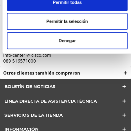
Permitir todas
Seguridad de los productos
Cisco Systems GmbH
Permitir la selección
Parkring 20D
85748
Denegar
Garching
Deutschland
info-center @ cisco.com
089 516571000
Otros clientes también compraron
BOLETÍN DE NOTICIAS
LÍNEA DIRECTA DE ASISTENCIA TÉCNICA
He leído la
Política de Privacidad
entender y estar
SERVICIOS DE LA TIENDA
de acuerdo*
Los campos con * son obligatorios
INFORMACIÓN