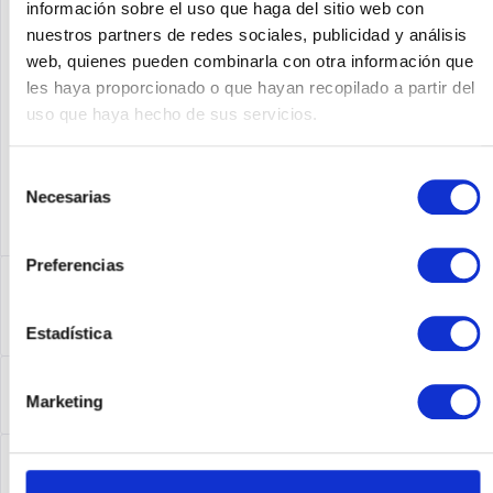
información sobre el uso que haga del sitio web con
nuestros partners de redes sociales, publicidad y análisis
Fabricante No:
CISCO888E-K9
web, quienes pueden combinarla con otra información que
les haya proporcionado o que hayan recopilado a partir del
uso que haya hecho de sus servicios.
Selección
Necesarias
de
consentimiento
Preferencias
Descripción
Cisco888E-K9 | Cisco 888E. Ethernet LAN Datentransferraten:
10,100 Mbit/s,...
más
Estadística
Leasing
Marketing
Leasing
más
Service
Service
más