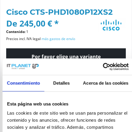
Cisco CTS-PHD1080P12XS2
De 245,00 € *
Contenido:
1
Precios incl. IVA legal
más gastos de envío
Por favor elige una variante
Estado del artículo
Consentimiento
Detalles
Acerca de las cookies
nuevo
reacondicionado
Esta página web usa cookies
Añadir a la cesta de la compra
Las cookies de este sitio web se usan para personalizar el
contenido y los anuncios, ofrecer funciones de redes
sociales y analizar el tráfico. Además, compartimos
SOLICITE UN PRECIO
Recordar
Solicitud de oferta de articulo