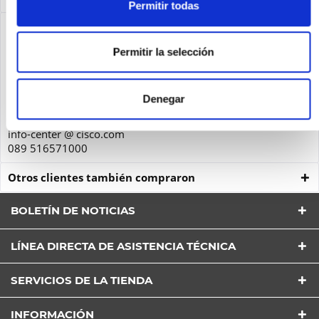
Permitir todas
Seguridad de los productos
Cisco Systems GmbH
Permitir la selección
Parkring 20D
85748
Denegar
Garching
Deutschland
info-center @ cisco.com
089 516571000
Otros clientes también compraron
BOLETÍN DE NOTICIAS
LÍNEA DIRECTA DE ASISTENCIA TÉCNICA
He leído la
Política de Privacidad
entender y estar
SERVICIOS DE LA TIENDA
de acuerdo*
Los campos con * son obligatorios
INFORMACIÓN