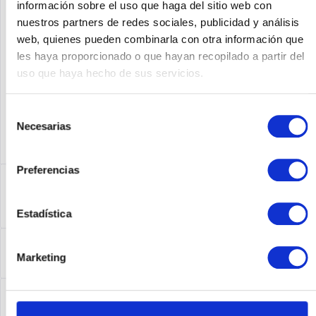
información sobre el uso que haga del sitio web con
nuestros partners de redes sociales, publicidad y análisis
Fabricante No:
CTS-PHD1080P12XS2
web, quienes pueden combinarla con otra información que
les haya proporcionado o que hayan recopilado a partir del
uso que haya hecho de sus servicios.
Selección
Necesarias
de
consentimiento
Preferencias
Descripción
CTS-PHD1080P12XS2 | Cisco TelePresence PrecisionHD
Camera - 1080p 12x. Unterstützung von...
más
Estadística
Leasing
Marketing
Leasing
más
Service
Service
más