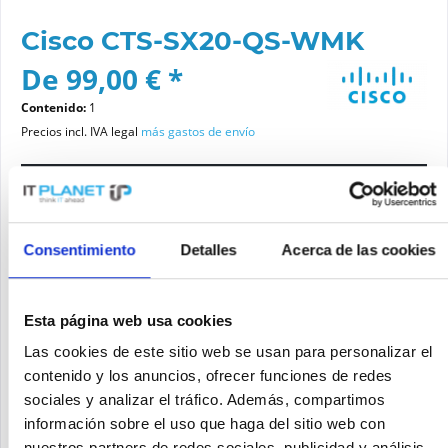
Cisco CTS-SX20-QS-WMK
De 99,00 € *
Contenido:
1
Precios incl. IVA legal
más gastos de envío
Por favor elige una variante
Consentimiento
Detalles
Acerca de las cookies
Estado del artículo
nuevo
reacondicionado
Esta página web usa cookies
Las cookies de este sitio web se usan para personalizar el
contenido y los anuncios, ofrecer funciones de redes
Añadir a la cesta de la compra
sociales y analizar el tráfico. Además, compartimos
información sobre el uso que haga del sitio web con
SOLICITE UN PRECIO
Recordar
Solicitud de oferta de articulo
nuestros partners de redes sociales, publicidad y análisis