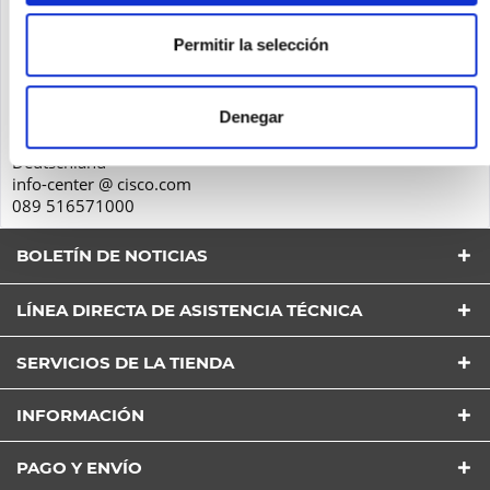
Seguridad de los productos
Permitir la selección
Cisco Systems GmbH
Parkring 20D
Denegar
85748
Garching
Deutschland
info-center @ cisco.com
089 516571000
BOLETÍN DE NOTICIAS
LÍNEA DIRECTA DE ASISTENCIA TÉCNICA
SERVICIOS DE LA TIENDA
INFORMACIÓN
He leído la
Política de Privacidad
entender y estar
de acuerdo*
PAGO Y ENVÍO
Los campos con * son obligatorios