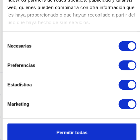
web, quienes pueden combinarla con otra información que
Fabricante No:
CTS-SX20-QS-WMK
les haya proporcionado o que hayan recopilado a partir del
uso que haya hecho de sus servicios.
Selección
Necesarias
de
consentimiento
Preferencias
Descripción
Estadística
CTS-SX20-QS-WMK | Cisco TelePresence Wall Mount kit
más
Leasing
Marketing
Leasing
más
Service
Permitir todas
Service
más