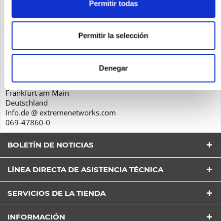
Service
Permitir todas
Service
más
Permitir la selección
Seguridad de los productos
Extreme Networks GmbH
Solmsstraße 83
Denegar
60486
Frankfurt am Main
Deutschland
Info.de @ extremenetworks.com
069-47860-0
BOLETÍN DE NOTICIAS
LÍNEA DIRECTA DE ASISTENCIA TÉCNICA
He leído la
Política de Privacidad
entender y estar
de acuerdo*
SERVICIOS DE LA TIENDA
Los campos con * son obligatorios
Envía
INFORMACIÓN