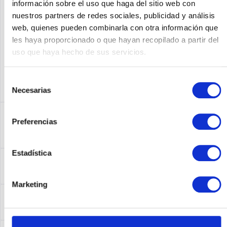
información sobre el uso que haga del sitio web con
Fabricante No:
16517
nuestros partners de redes sociales, publicidad y análisis
web, quienes pueden combinarla con otra información que
les haya proporcionado o que hayan recopilado a partir del
uso que haya hecho de sus servicios.
Selección
Necesarias
de
consentimiento
Descripción
Preferencias
16517 | Produktinformationen Produktbeschreibung
Extreme Networks Summit X430-24p - Switch -...
más
Estadística
Acerca del fabricante
Folgende Infos zum Hersteller sind verfübar......
más
Marketing
Leasing
Leasing
más