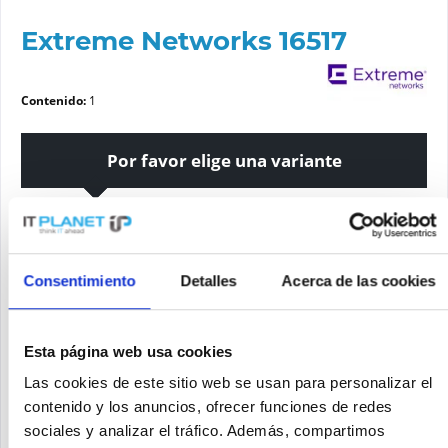
Extreme Networks 16517
Contenido:
1
Por favor elige una variante
Estado del artículo
nuevo
reacondicionado
Consentimiento
Detalles
Acerca de las cookies
Solicite un precio
Esta página web usa cookies
Las cookies de este sitio web se usan para personalizar el
contenido y los anuncios, ofrecer funciones de redes
SOLICITE UN PRECIO
Recordar
Solicitud de oferta de articulo
sociales y analizar el tráfico. Además, compartimos