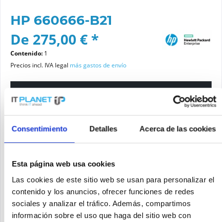
HP 660666-B21
De 275,00 € *
Contenido:
1
Precios incl. IVA legal
más gastos de envío
Por favor elige una variante
Estado del artículo
Consentimiento
Detalles
Acerca de las cookies
nuevo
reacondicionado
Esta página web usa cookies
Las cookies de este sitio web se usan para personalizar el
Añadir a la cesta de la compra
contenido y los anuncios, ofrecer funciones de redes
sociales y analizar el tráfico. Además, compartimos
información sobre el uso que haga del sitio web con
SOLICITE UN PRECIO
Recordar
Solicitud de oferta de articulo