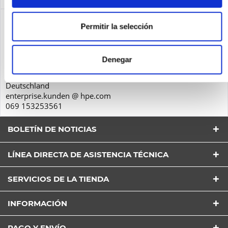
Seguridad de los productos
Permitir la selección
Hewlett-Packard GmbH
Herrenberger Str. 140
Denegar
71034
Böblingen
Deutschland
enterprise.kunden @ hpe.com
069 153253561
BOLETÍN DE NOTICIAS
LÍNEA DIRECTA DE ASISTENCIA TÉCNICA
SERVICIOS DE LA TIENDA
He leído la
Política de Privacidad
entender y estar
INFORMACIÓN
de acuerdo*
Los campos con * son obligatorios
PAGO Y ENVÍO