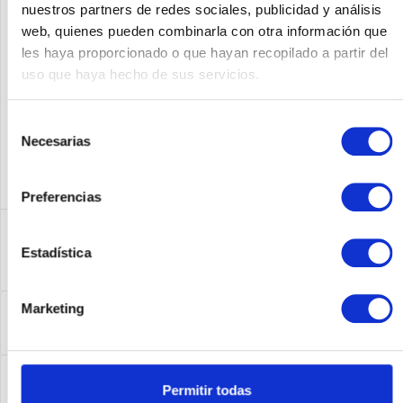
nuestros partners de redes sociales, publicidad y análisis
web, quienes pueden combinarla con otra información que
Fabricante No:
660666-B21
les haya proporcionado o que hayan recopilado a partir del
uso que haya hecho de sus servicios.
Selección
Necesarias
de
consentimiento
Preferencias
Descripción
Estadística
660666-B21 | Produktinformationen Produktbeschreibung
Intel Xeon E5-2403 / 1.8 GHz...
más
Leasing
Marketing
Leasing
más
Service
Permitir todas
Service
más