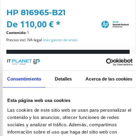
HP 816965-B21
De 110,00 € *
Contenido:
1
Precios incl. IVA legal
más gastos de envío
Por favor elige una variante
Estado del artículo
Consentimiento
Detalles
Acerca de las cookies
nuevo
reacondicionado
Esta página web usa cookies
Las cookies de este sitio web se usan para personalizar el
Añadir a la cesta de la compra
contenido y los anuncios, ofrecer funciones de redes
sociales y analizar el tráfico. Además, compartimos
información sobre el uso que haga del sitio web con
SOLICITE UN PRECIO
Recordar
Solicitud de oferta de articulo