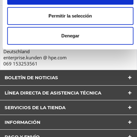
Seguridad de los productos
Permitir la selección
Hewlett-Packard GmbH
Herrenberger Str. 140
Denegar
71034
Böblingen
Deutschland
enterprise.kunden @ hpe.com
069 153253561
BOLETÍN DE NOTICIAS
LÍNEA DIRECTA DE ASISTENCIA TÉCNICA
SERVICIOS DE LA TIENDA
He leído la
Política de Privacidad
entender y estar
INFORMACIÓN
de acuerdo*
Los campos con * son obligatorios
PAGO Y ENVÍO