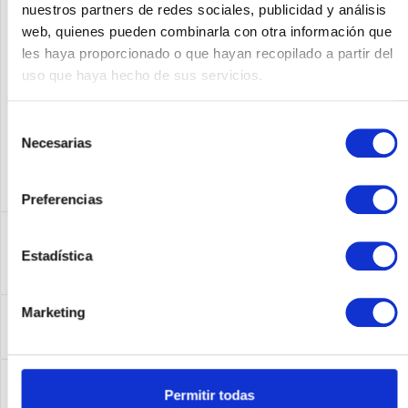
nuestros partners de redes sociales, publicidad y análisis
web, quienes pueden combinarla con otra información que
Fabricante No:
816965-B21
les haya proporcionado o que hayan recopilado a partir del
uso que haya hecho de sus servicios.
Selección
Necesarias
de
consentimiento
Preferencias
Descripción
Estadística
816965-B21 | Möchten Sie die Leistung Ihrer datenintensiven
Anwendungsworkloads beschleunigen?...
más
Leasing
Marketing
Leasing
más
Service
Permitir todas
Service
más