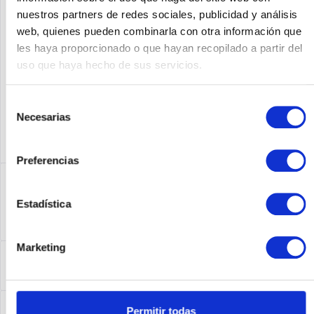
nuestros partners de redes sociales, publicidad y análisis
Fabricante No:
820792-B21
web, quienes pueden combinarla con otra información que
les haya proporcionado o que hayan recopilado a partir del
uso que haya hecho de sus servicios.
Selección
Necesarias
de
consentimiento
Preferencias
Descripción
820792-B21 | Suchen Sie hocheffiziente
Estadística
Stromversorgungslösungen zum Einstiegspreis für
Ihren...
más
Marketing
Leasing
Leasing
más
Service
Permitir todas