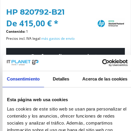
HP 820792-B21
De 415,00 € *
Contenido:
1
Precios incl. IVA legal
más gastos de envío
Por favor elige una variante
Estado del artículo
Consentimiento
Detalles
Acerca de las cookies
nuevo
reacondicionado
Esta página web usa cookies
Las cookies de este sitio web se usan para personalizar el
Añadir a la cesta de la compra
contenido y los anuncios, ofrecer funciones de redes
sociales y analizar el tráfico. Además, compartimos
SOLICITE UN PRECIO
Recordar
Solicitud de oferta de articulo
información sobre el uso que haga del sitio web con