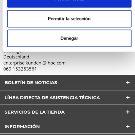
Service
más
Seguridad de los productos
Permitir la selección
Hewlett-Packard GmbH
Herrenberger Str. 140
Denegar
71034
Böblingen
Deutschland
enterprise.kunden @ hpe.com
069 153253561
BOLETÍN DE NOTICIAS
LÍNEA DIRECTA DE ASISTENCIA TÉCNICA
SERVICIOS DE LA TIENDA
He leído la
Política de Privacidad
entender y estar
de acuerdo*
INFORMACIÓN
Los campos con * son obligatorios