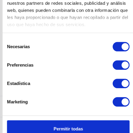
nuestros partners de redes sociales, publicidad y análisis
web, quienes pueden combinarla con otra información que
Fabricante No:
B7E28A
les haya proporcionado o que hayan recopilado a partir del
uso que haya hecho de sus servicios.
Selección
Necesarias
de
consentimiento
Preferencias
Descripción
Estadística
B7E28A | Kostengünstiger Speicher für eine virtualisierte
Infrastruktur, der einfach zu...
más
Leasing
Marketing
Leasing
más
Service
Permitir todas
Service
más