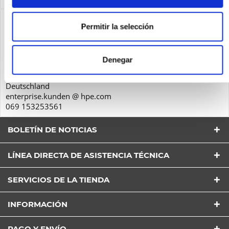
Seguridad de los productos
Permitir la selección
Hewlett-Packard GmbH
Herrenberger Str. 140
Denegar
71034
Böblingen
Deutschland
enterprise.kunden @ hpe.com
069 153253561
BOLETÍN DE NOTICIAS
LÍNEA DIRECTA DE ASISTENCIA TÉCNICA
SERVICIOS DE LA TIENDA
He leído la
Política de Privacidad
entender y estar
INFORMACIÓN
de acuerdo*
Los campos con * son obligatorios
PAGO Y ENVÍO