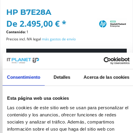
HP B7E28A
De 2.495,00 € *
Contenido:
1
Precios incl. IVA legal
más gastos de envío
Por favor elige una variante
Estado del artículo
Consentimiento
Detalles
Acerca de las cookies
nuevo
reacondicionado
Esta página web usa cookies
Las cookies de este sitio web se usan para personalizar el
Añadir a la cesta de la compra
contenido y los anuncios, ofrecer funciones de redes
sociales y analizar el tráfico. Además, compartimos
información sobre el uso que haga del sitio web con
SOLICITE UN PRECIO
Recordar
Solicitud de oferta de articulo