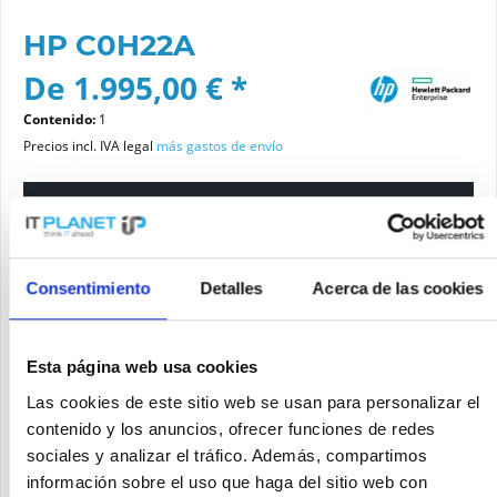
HP C0H22A
De 1.995,00 € *
Contenido:
1
Precios incl. IVA legal
más gastos de envío
Por favor elige una variante
Estado del artículo
Consentimiento
Detalles
Acerca de las cookies
nuevo
reacondicionado
Esta página web usa cookies
Las cookies de este sitio web se usan para personalizar el
Añadir a la cesta de la compra
contenido y los anuncios, ofrecer funciones de redes
sociales y analizar el tráfico. Además, compartimos
información sobre el uso que haga del sitio web con
SOLICITE UN PRECIO
Recordar
Solicitud de oferta de articulo