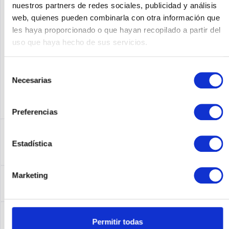
nuestros partners de redes sociales, publicidad y análisis
web, quienes pueden combinarla con otra información que
Fabricante No:
C0H22A
les haya proporcionado o que hayan recopilado a partir del
uso que haya hecho de sus servicios.
Selección
Necesarias
de
consentimiento
Preferencias
Descripción
Estadística
C0H22A | Die HPE StoreEver MSL-Bandbibliotheken erfüllen
anspruchsvolle Speicheranforderungen...
más
Leasing
Marketing
Leasing
más
Service
Permitir todas
Service
más