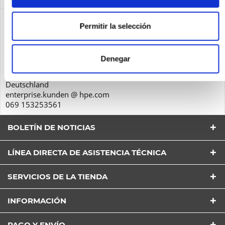
Seguridad de los productos
Permitir la selección
Hewlett-Packard GmbH
Herrenberger Str. 140
Denegar
71034
Böblingen
Deutschland
enterprise.kunden @ hpe.com
069 153253561
BOLETÍN DE NOTICIAS
LÍNEA DIRECTA DE ASISTENCIA TÉCNICA
SERVICIOS DE LA TIENDA
He leído la
Política de Privacidad
entender y estar
INFORMACIÓN
de acuerdo*
Los campos con * son obligatorios
PAGO Y ENVÍO