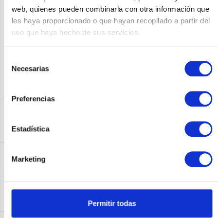
Fabricante No:
C0H27A
web, quienes pueden combinarla con otra información que
les haya proporcionado o que hayan recopilado a partir del
uso que haya hecho de sus servicios.
Selección
Necesarias
de
consentimiento
Preferencias
Descripción
C0H27A | Produktinformationen Produktbeschreibung HPE
Estadística
Ultrium 6250 Drive Upgrade Kit...
más
Leasing
Marketing
Leasing
más
Service
Service
más
Permitir todas