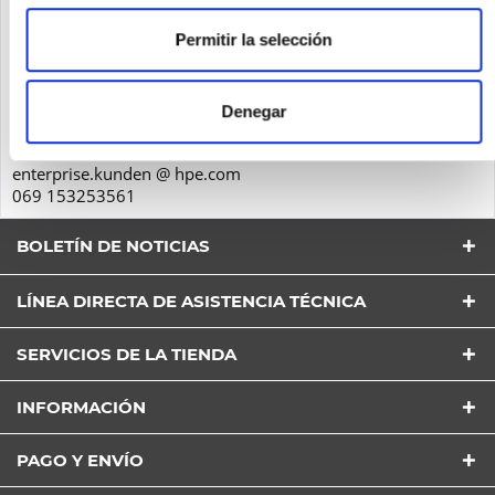
Seguridad de los productos
Permitir la selección
Hewlett-Packard GmbH
Herrenberger Str. 140
71034
Denegar
Böblingen
Deutschland
enterprise.kunden @ hpe.com
069 153253561
BOLETÍN DE NOTICIAS
LÍNEA DIRECTA DE ASISTENCIA TÉCNICA
SERVICIOS DE LA TIENDA
He leído la
Política de Privacidad
entender y estar
INFORMACIÓN
de acuerdo*
Los campos con * son obligatorios
PAGO Y ENVÍO
Envía