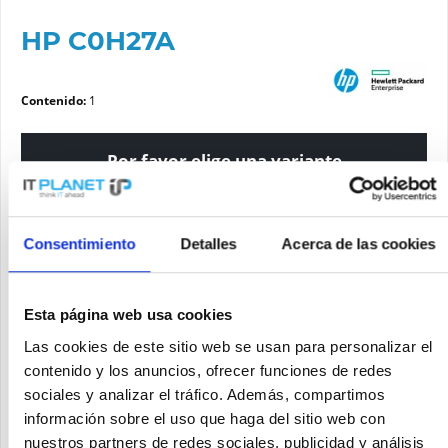
HP C0H27A
Contenido:
1
Por favor elige una variante
Estado del artículo
Consentimiento
Detalles
Acerca de las cookies
nuevo
reacondicionado
Esta página web usa cookies
Las cookies de este sitio web se usan para personalizar el
Solicite un precio
contenido y los anuncios, ofrecer funciones de redes
sociales y analizar el tráfico. Además, compartimos
SOLICITE UN PRECIO
Recordar
Solicitud de oferta de articulo
información sobre el uso que haga del sitio web con
nuestros partners de redes sociales, publicidad y análisis