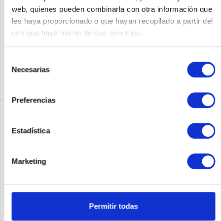
Fabricante No:
C8S58A
web, quienes pueden combinarla con otra información que
les haya proporcionado o que hayan recopilado a partir del
uso que haya hecho de sus servicios.
Selección
Necesarias
de
consentimiento
Preferencias
Descripción
C8S58A | Produktinformationen Produktbeschreibung HPE
Estadística
Dual Port Enterprise -...
más
Leasing
Marketing
Leasing
más
Service
Service
más
Permitir todas