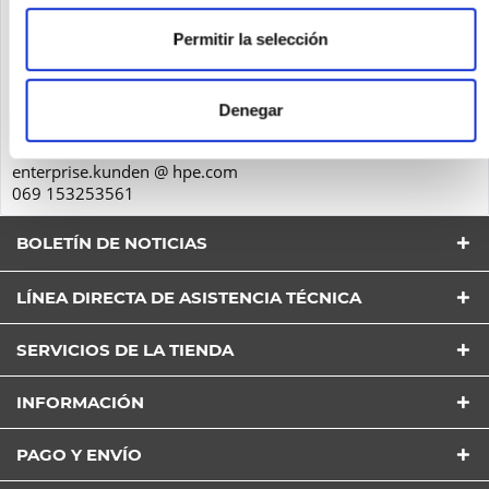
Seguridad de los productos
Permitir la selección
Hewlett-Packard GmbH
Herrenberger Str. 140
71034
Denegar
Böblingen
Deutschland
enterprise.kunden @ hpe.com
069 153253561
BOLETÍN DE NOTICIAS
LÍNEA DIRECTA DE ASISTENCIA TÉCNICA
SERVICIOS DE LA TIENDA
He leído la
Política de Privacidad
entender y estar
INFORMACIÓN
de acuerdo*
Los campos con * son obligatorios
PAGO Y ENVÍO
Envía