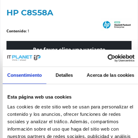
HP C8S58A
Contenido:
1
Por favor elige una variante
Estado del artículo
Consentimiento
Detalles
Acerca de las cookies
nuevo
reacondicionado
Esta página web usa cookies
Las cookies de este sitio web se usan para personalizar el
Solicite un precio
contenido y los anuncios, ofrecer funciones de redes
sociales y analizar el tráfico. Además, compartimos
SOLICITE UN PRECIO
Recordar
Solicitud de oferta de articulo
información sobre el uso que haga del sitio web con
nuestros partners de redes sociales, publicidad y análisis