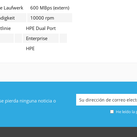
te Laufwerk
600 MBps (extern)
digkeit
10000 rpm
linie
HPE Dual Port
Enterprise
HPE
 se pierda ninguna noticia o
He leído la