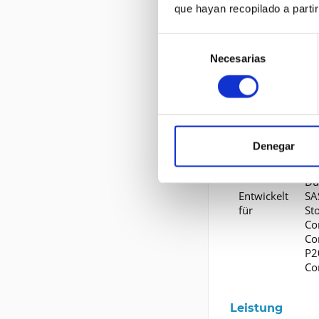
que hayan recopilado a parti
Erweiterung u
Selección
Schnittstellen
Necesarias
de
Kompatibles Sch
consentimiento
Informationen 
HP
Denegar
Ar
20
Du
Entwickelt
SA
für
St
Co
Co
P2
Co
Leistung