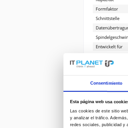
Formfaktor
Schnittstelle
Datenübertragu
Spindelgeschwin
Entwickelt für
Erweiterte P
Allgemein
Consentimiento
Gerätetyp
F
Kapazität
Esta página web usa cookie
Formfaktor
2
Las cookies de este sitio we
y analizar el tráfico. Ademá
Schnittstelle
redes sociales, publicidad y