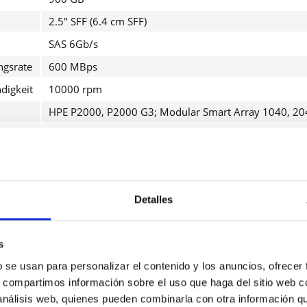
2.5" SFF (6.4 cm SFF)
SAS 6Gb/s
ngsrate
600 MBps
digkeit
10000 rpm
HPE P2000, P2000 G3; Modular Smart Array 1040, 20
He leíd
acuerdo*
Los campo
roduktdetails
Envía
Detalles
estplatte - Hot-Swap
900 GB
s
.5" SFF (6.4 cm SFF)
b se usan para personalizar el contenido y los anuncios, ofrecer
s, compartimos información sobre el uso que haga del sitio web 
SAS 6Gb/s
 análisis web, quienes pueden combinarla con otra información q