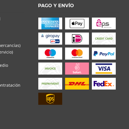
PAGO Y ENVÍO
d
mercancías)
rvicio)
edio
ontratación