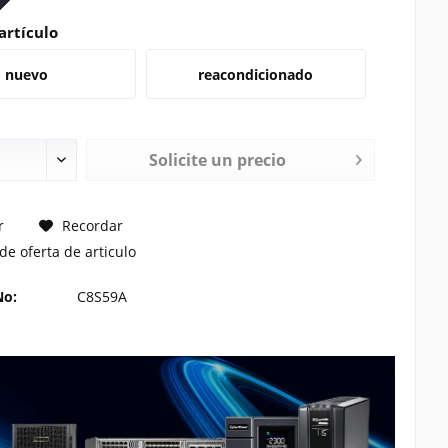
artículo
nuevo
reacondicionado
Solicite un precio
TE UN PRECIO
r
Recordar
de oferta de articulo
No:
C8S59A