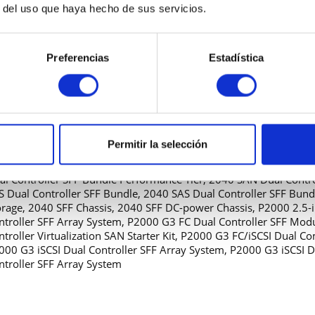
r del uso que haya hecho de sus servicios.
nd Konnektivität
1 x SAS 6Gb/s
Preferencias
Estadística
altfeld
2.5" SFF (6.4 cm SFF)
zur Kompatibilität
E P2000 DC-power SFF Chassis, P2000 G3 FC Dual Controller, P2
Permitir la selección
ray 1040 Dual Controller SFF Bundle, 1040 Dual Controller SFF St
40 Dual Controller SFF Bundle, 2040 FC Dual Controller SFF Bun
al Controller SFF Bundle Performance Tier, 2040 SAN Dual Contr
S Dual Controller SFF Bundle, 2040 SAS Dual Controller SFF Bund
orage, 2040 SFF Chassis, 2040 SFF DC-power Chassis, P2000 2.5-
ntroller SFF Array System, P2000 G3 FC Dual Controller SFF Mo
ntroller Virtualization SAN Starter Kit, P2000 G3 FC/iSCSI Dual 
000 G3 iSCSI Dual Controller SFF Array System, P2000 G3 iSCSI 
ntroller SFF Array System