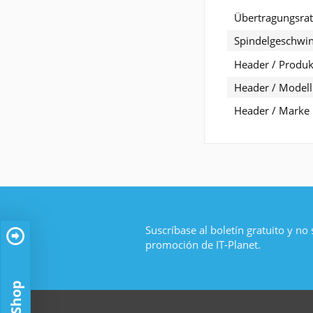
Übertragungsra
Spindelgeschwin
Header / Produkt
Header / Modell
Header / Marke
Suscríbase al boletín gratuito y no
promoción de IT-Planet.