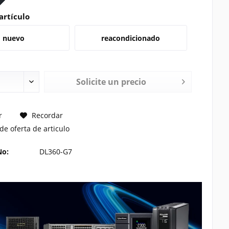
artículo
nuevo
reacondicionado
Solicite un precio
TE UN PRECIO
r
Recordar
de oferta de articulo
No:
DL360-G7