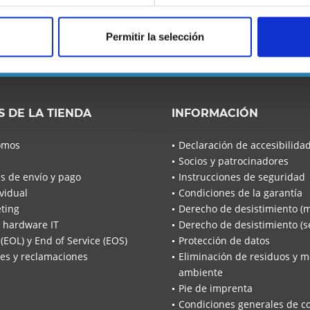
 se pierda ninguna noticia o
Permitir la selección
He leído la
He leíd
S DE LA TIENDA
INFORMACIÓN
acuerdo*
omos
Declaración de accesibilida
Los campo
Socios y patrocinadores
Envía
s de envío y pago
Instrucciones de seguridad
vidual
Condiciones de la garantía
ting
Derecho de desistimiento (
 hardware IT
Derecho de desistimiento (se
 (EOL) y End of Service (EOS)
Protección de datos
es y reclamaciones
Eliminación de residuos y m
ambiente
Pie de imprenta
Condiciones generales de c