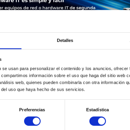
Detalles
s
LEASING
SERVICE
SEGURIDAD DE LOS PRODUCTOS
b se usan para personalizar el contenido y los anuncios, ofrecer
s, compartimos información sobre el uso que haga del sitio web 
 análisis web, quienes pueden combinarla con otra información q
360-G7 HP ProLiant DL360 G7 - Xeon E5640 2.66 GHz - 12 GB -
r del uso que haya hecho de sus servicios.
Preferencias
Estadística