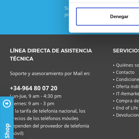
Suscríbase al boletín gratuito y no
promoción de IT-Planet.
Denegar
LÍNEA DIRECTA DE ASISTENCIA
SERVICIO
TÉCNICA
Quiénes s
Contacto
Soporte y asesoramiento por Mail en:
Condicione
Oferta Indi
+34-964 80 07 20
IT-Remarke
Lun-Jue, 9 am - 4:30 pm
Compra de
Viernes: 9 am - 3 pm
End of Life
(a la tarifa de telefonía nacional, los
Devolucion
precios de los teléfonos móviles
dependen del proveedor de telefonía
móvil)