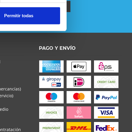
Permitir todas
política de privacidad
.
o la
Política de Privacidad
entender y estar de
PAGO Y ENVÍO
d
s con * son obligatorios
mercancías)
rvicio)
edio
ontratación