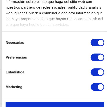
información sobre el uso que haga del sitio web con
Fabricante No:
00D2589
nuestros partners de redes sociales, publicidad y análisis
web, quienes pueden combinarla con otra información que
les haya proporcionado o que hayan recopilado a partir del
uso que haya hecho de sus servicios.
Selección
Necesarias
de
consentimiento
Descripción
Preferencias
00D2589 | Die innovative Leistung, Skalierbarkeit und
Zuverlässigkeit von Servern auf der Basis...
más
Estadística
Acerca del fabricante
Folgende Infos zum Hersteller sind verfübar......
más
Marketing
Leasing
Leasing
más