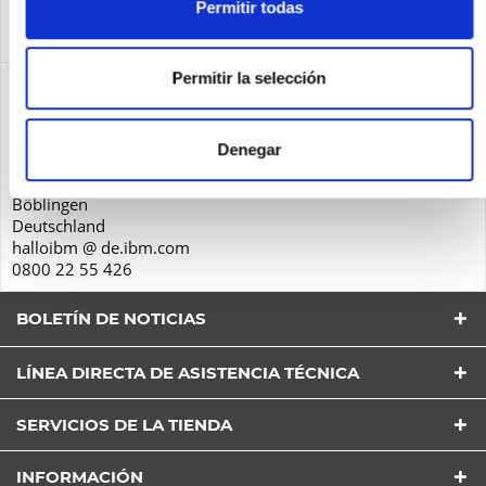
Service
Permitir todas
Service
más
Permitir la selección
Seguridad de los productos
IBM Deutschland GmbH
Schönaicher Str. 220
Denegar
71032
Böblingen
Deutschland
halloibm @ de.ibm.com
0800 22 55 426
BOLETÍN DE NOTICIAS
LÍNEA DIRECTA DE ASISTENCIA TÉCNICA
He leído la
Política de Privacidad
entender y estar
de acuerdo*
SERVICIOS DE LA TIENDA
Los campos con * son obligatorios
Envía
INFORMACIÓN