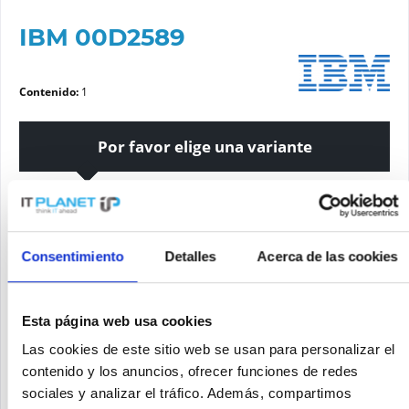
IBM 00D2589
Contenido:
1
Por favor elige una variante
Estado del artículo
nuevo
reacondicionado
Consentimiento
Detalles
Acerca de las cookies
Solicite un precio
Esta página web usa cookies
Las cookies de este sitio web se usan para personalizar el
contenido y los anuncios, ofrecer funciones de redes
SOLICITE UN PRECIO
Recordar
Solicitud de oferta de articulo
sociales y analizar el tráfico. Además, compartimos