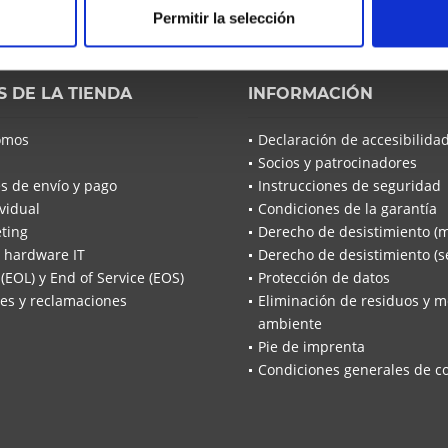
Permitir la selección
He leíd
acuerdo*
Los campo
S DE LA TIENDA
INFORMACIÓN
Envía
omos
Declaración de accesibilida
Socios y patrocinadores
s de envío y pago
Instrucciones de seguridad
vidual
Condiciones de la garantía
ting
Derecho de desistimiento (
 hardware IT
Derecho de desistimiento (se
 (EOL) y End of Service (EOS)
Protección de datos
es y reclamaciones
Eliminación de residuos y m
ambiente
Pie de imprenta
Condiciones generales de c