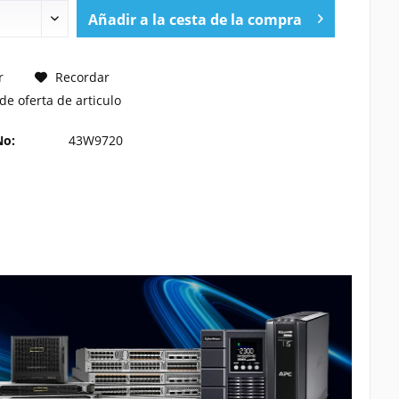
Añadir a la cesta de la compra
TE UN PRECIO
r
Recordar
de oferta de articulo
No:
43W9720