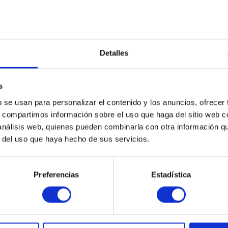
Detalles
s
ACERCA DEL FABRICANTE
LEASING
SERVICE
S
b se usan para personalizar el contenido y los anuncios, ofrecer
s, compartimos información sobre el uso que haga del sitio web 
estplatte - 750 GB - SATA 3Gb/s
 análisis web, quienes pueden combinarla con otra información q
r del uso que haya hecho de sus servicios.
Preferencias
Estadística
 se pierda ninguna noticia o
He leído la