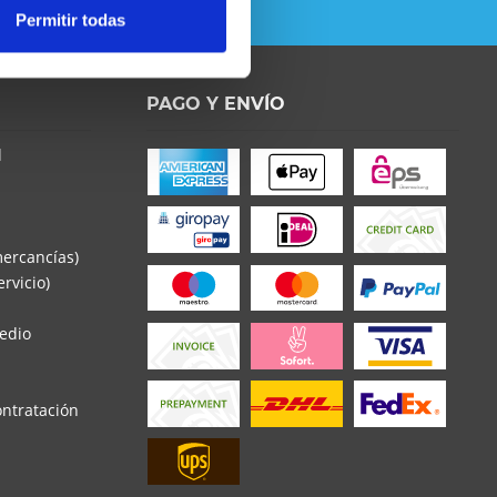
Permitir todas
o la
Política de Privacidad
entender y estar de
s con * son obligatorios
PAGO Y ENVÍO
d
mercancías)
rvicio)
edio
ontratación