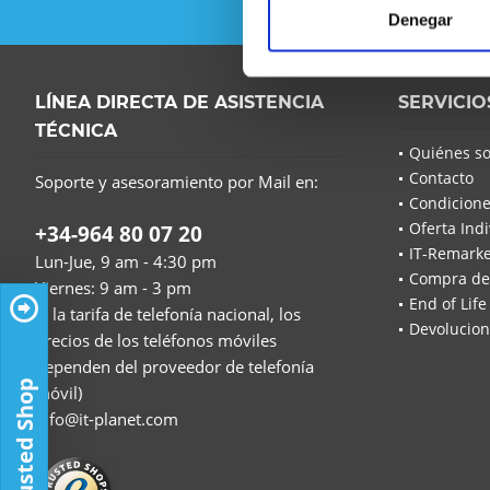
Denegar
LÍNEA DIRECTA DE ASISTENCIA
SERVICIO
TÉCNICA
Quiénes s
Contacto
Soporte y asesoramiento por Mail en:
Condicione
Oferta Indi
+34-964 80 07 20
IT-Remarke
Lun-Jue, 9 am - 4:30 pm
Compra de
Viernes: 9 am - 3 pm
End of Life
(a la tarifa de telefonía nacional, los
Devolucion
precios de los teléfonos móviles
dependen del proveedor de telefonía
Trusted Shop
móvil)
info@it-planet.com