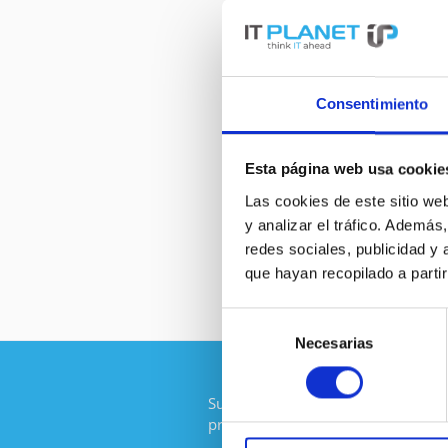
Consentimiento
Esta página web usa cookie
DESCRIPCIÓN
Las cookies de este sitio we
y analizar el tráfico. Ademá
43W9720 | IBM - F
redes sociales, publicidad y
que hayan recopilado a parti
Selección
Necesarias
de
consentimiento
Suscríbase al boletín gratuito y no
promoción de IT-Planet.