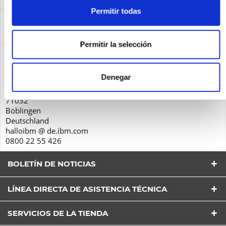
Permitir todas
Service
Service
más
Permitir la selección
Seguridad de los productos
IBM Deutschland GmbH
Denegar
Schönaicher Str. 220
71032
Böblingen
Deutschland
halloibm @ de.ibm.com
0800 22 55 426
BOLETÍN DE NOTICIAS
LÍNEA DIRECTA DE ASISTENCIA TÉCNICA
He leído la
Política de Privacidad
entender y estar
de acuerdo*
SERVICIOS DE LA TIENDA
Los campos con * son obligatorios