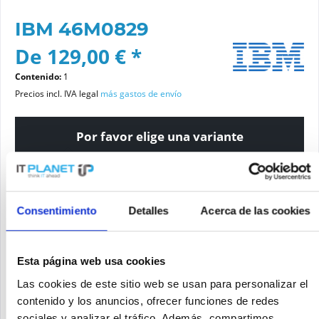
IBM 46M0829
De 129,00 € *
Contenido:
1
Precios incl. IVA legal
más gastos de envío
Por favor elige una variante
Estado del artículo
nuevo
reacondicionado
Consentimiento
Detalles
Acerca de las cookies
Esta página web usa cookies
Añadir a la cesta de la compra
Las cookies de este sitio web se usan para personalizar el
contenido y los anuncios, ofrecer funciones de redes
SOLICITE UN PRECIO
Recordar
Solicitud de oferta de articulo
sociales y analizar el tráfico. Además, compartimos