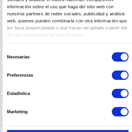
información sobre el uso que haga del sitio web con
Fabricante No:
46M0829
nuestros partners de redes sociales, publicidad y análisis
web, quienes pueden combinarla con otra información que
les haya proporcionado o que hayan recopilado a partir del
uso que haya hecho de sus servicios.
Selección
Necesarias
de
consentimiento
Descripción
Preferencias
46M0829 | IBM 46M0829 SERVERAID M5015 SAS/SATA
CONTROLLER with 512MB RAM and battery
más
Estadística
Acerca del fabricante
Folgende Infos zum Hersteller sind verfübar......
más
Marketing
Leasing
Leasing
más