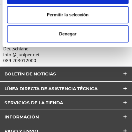
Seguridad de los productos
Permitir la selección
Juniper Networks GmbH
Oskar-Schlemmer-Str. 15
Denegar
80807
München
Deutschland
info @ juniper.net
089 203012000
BOLETÍN DE NOTICIAS
LÍNEA DIRECTA DE ASISTENCIA TÉCNICA
SERVICIOS DE LA TIENDA
He leído la
Política de Privacidad
entender y estar
INFORMACIÓN
de acuerdo*
Los campos con * son obligatorios
PAGO Y ENVÍO