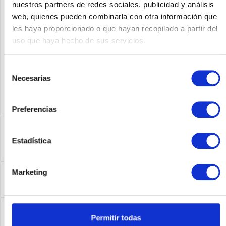
nuestros partners de redes sociales, publicidad y análisis
web, quienes pueden combinarla con otra información que
Fabricante No:
CHAS-BP-M320-S
les haya proporcionado o que hayan recopilado a partir del
uso que haya hecho de sus servicios.
Selección
Necesarias
de
consentimiento
Preferencias
Descripción
CHAS-BP-M320-S | Juniper CHAS-BP-M320-S Chassis with
Estadística
Installed Backplane, Spare, M320
más
Leasing
Marketing
Leasing
más
Service
Permitir todas
Service
más