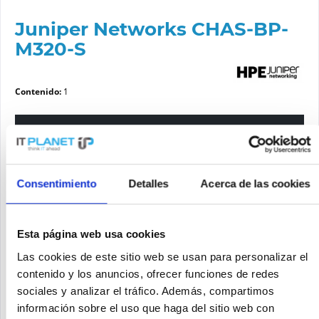
Juniper Networks CHAS-BP-
M320-S
Contenido:
1
Por favor elige una variante
Estado del artículo
Consentimiento
Detalles
Acerca de las cookies
nuevo
reacondicionado
Esta página web usa cookies
Las cookies de este sitio web se usan para personalizar el
Solicite un precio
contenido y los anuncios, ofrecer funciones de redes
sociales y analizar el tráfico. Además, compartimos
información sobre el uso que haga del sitio web con
SOLICITE UN PRECIO
Recordar
Solicitud de oferta de articulo