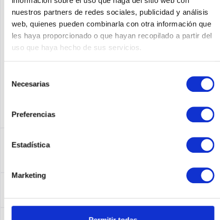
información sobre el uso que haga del sitio web con
SOLICITE UN PRECIO
Recordar
Solicitud de oferta de articulo
nuestros partners de redes sociales, publicidad y análisis
web, quienes pueden combinarla con otra información que
Fabricante No:
CHAS-MX104-S
les haya proporcionado o que hayan recopilado a partir del
uso que haya hecho de sus servicios.
Selección
Necesarias
de
consentimiento
Preferencias
Descripción
Estadística
CHAS-MX104-S | Juniper CHAS-MX104-S MX104 Chassis
Spare
más
Marketing
Leasing
Leasing
más
Service
Permitir todas