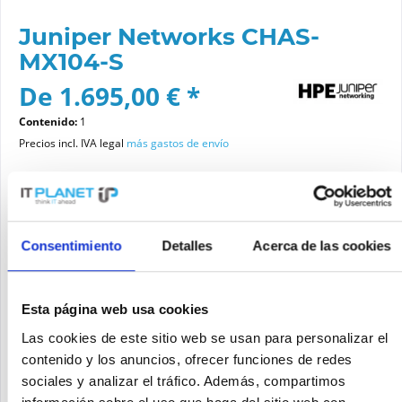
Juniper Networks CHAS-
MX104-S
De 1.695,00 € *
Contenido:
1
Precios incl. IVA legal
más gastos de envío
Por favor elige una variante
Consentimiento
Detalles
Acerca de las cookies
Estado del artículo
nuevo
reacondicionado
Esta página web usa cookies
Las cookies de este sitio web se usan para personalizar el
contenido y los anuncios, ofrecer funciones de redes
Añadir a la cesta de la compra
sociales y analizar el tráfico. Además, compartimos