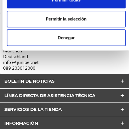
Service
más
Seguridad de los productos
Permitir la selección
Juniper Networks GmbH
Oskar-Schlemmer-Str. 15
Denegar
80807
München
Deutschland
info @ juniper.net
089 203012000
BOLETÍN DE NOTICIAS
LÍNEA DIRECTA DE ASISTENCIA TÉCNICA
SERVICIOS DE LA TIENDA
He leído la
Política de Privacidad
entender y estar
INFORMACIÓN
de acuerdo*