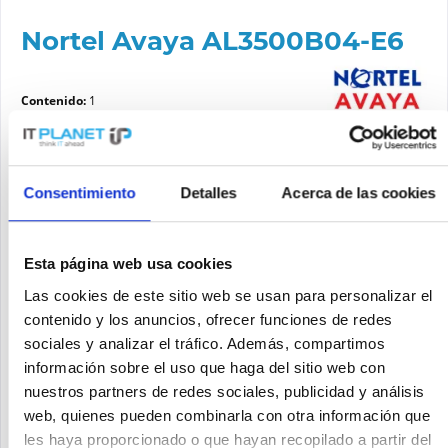
Nortel Avaya AL3500B04-E6
Contenido:
1
Tiempo de entrega aprox. 3-7 días laborables
Solicite un precio
Consentimiento
Detalles
Acerca de las cookies
SOLICITE UN PRECIO
Recordar
Solicitud de oferta de articulo
Esta página web usa cookies
Fabricante No:
AL3500B04-E6
Las cookies de este sitio web se usan para personalizar el
contenido y los anuncios, ofrecer funciones de redes
sociales y analizar el tráfico. Además, compartimos
información sobre el uso que haga del sitio web con
nuestros partners de redes sociales, publicidad y análisis
web, quienes pueden combinarla con otra información que
les haya proporcionado o que hayan recopilado a partir del