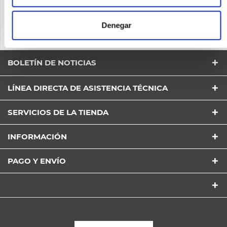
Berlin
Deutschland
Denegar
info @ avaya.com
069 94189222
BOLETÍN DE NOTICIAS
LÍNEA DIRECTA DE ASISTENCIA TÉCNICA
He leído la
Política de Privacidad
entender y estar
de acuerdo*
SERVICIOS DE LA TIENDA
Los campos con * son obligatorios
Envía
INFORMACIÓN
PAGO Y ENVÍO