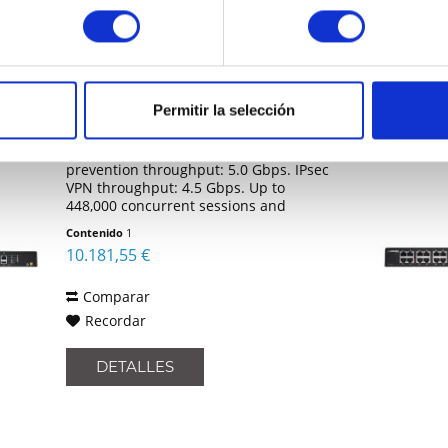
PALO ALTO NETWORKS PA-
Permitir la selección
555-POE
Firewall throughput: 7.5 Gbps. Threat
prevention throughput: 5.0 Gbps. IPsec
VPN throughput: 4.5 Gbps. Up to
448,000 concurrent sessions and
75,000 new sessions per second.
Contenido
1
Virtual systems: 1 / 5
10.181,55 €
Comparar
Recordar
DETALLES