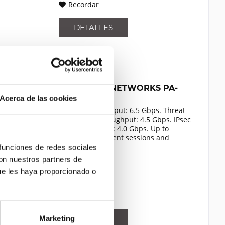
Recordar
DETALLES
PALO ALTO NETWORKS PA-
550
Acerca de las cookies
Firewall throughput: 6.5 Gbps. Threat
prevention throughput: 4.5 Gbps. IPsec
VPN throughput: 4.0 Gbps. Up to
398,000 concurrent sessions and
70,000 new sessions per second.
 funciones de redes sociales
Contenido
1
Virtual systems: 1 / 5
con nuestros partners de
8.430,00 €
ue les haya proporcionado o
Comparar
Recordar
DETALLES
Marketing