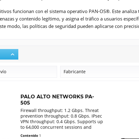
itivos funcionan con el sistema operativo PAN-OS®. Este analiza to
enazas y contenido legítimo, y asigna el tráfico a usuarios especí
ste modo, las políticas de seguridad pueden aplicarse con precisió
nvío
Fabricante
Palo Alto Networks
PALO ALTO NETWORKS PA-
505
Firewall throughput: 1.2 Gbps. Threat
prevention throughput: 0.8 Gbps. IPsec
VPN throughput: 0.4 Gbps. Supports up
to 64,000 concurrent sessions and
10,000 new sessions per second
Contenido
1