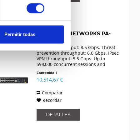
PALO ALTO NETWORKS PA-
Permitir todas
560
Firewall throughput: 8.5 Gbps. Threat
prevention throughput: 6.0 Gbps. IPsec
VPN throughput: 5.5 Gbps. Up to
598,000 concurrent sessions and
100,000 new sessions per second.
Contenido
1
Virtual systems: 1 / 5.
10.514,67 €
Comparar
Recordar
DETALLES