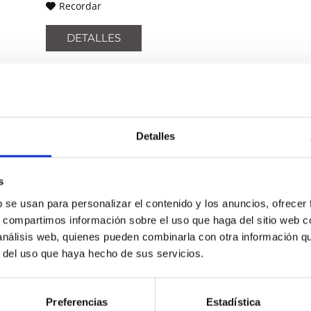
Recordar
DETALLES
PALO ALTO NETWORKS PA-
545-POE
Detalles
Firewall throughput: 5.0 Gbps. Threat
prevention throughput: 3.0 Gbps. IPsec
VPN throughput: 3.0 Gbps. Up to
s
298,000 concurrent sessions and
55,000 new sessions per second.
b se usan para personalizar el contenido y los anuncios, ofrecer
Contenido
1
Virtual systems: 1 / 2
s, compartimos información sobre el uso que haga del sitio web 
5.883,27 €
 análisis web, quienes pueden combinarla con otra información q
Comparar
r del uso que haya hecho de sus servicios.
Recordar
DETALLES
Preferencias
Estadística