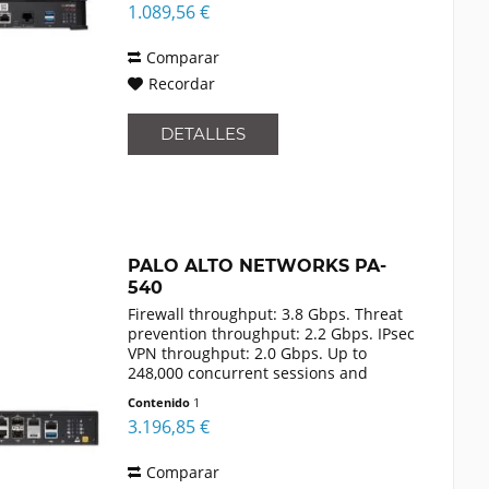
1.089,56 €
Comparar
Recordar
DETALLES
PALO ALTO NETWORKS PA-
540
Firewall throughput: 3.8 Gbps. Threat
prevention throughput: 2.2 Gbps. IPsec
VPN throughput: 2.0 Gbps. Up to
248,000 concurrent sessions and
50,000 new sessions per second.
Contenido
1
Supports virtual systems (1 base / 2
3.196,85 €
maximum)
Comparar