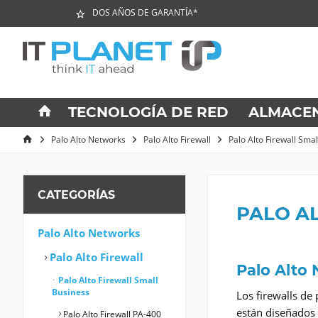
DOS AÑOS DE GARANTÍA*
TECNOLOGÍA DE RED
ALMACE
Palo Alto Networks
Palo Alto Firewall
Palo Alto Firewall Sma
CATEGORÍAS
PALO AL
Palo Alto Networks
Palo Alto Firewall
Palo Alto 
Palo Alto Firewall Small
Business
Los firewalls d
están diseñados 
Palo Alto Firewall PA-400