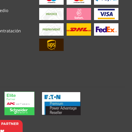
edio
ontratación